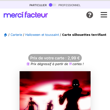
particulier
professionnel
🏠
/
Carterie
/
Halloween et toussaint
/
Carte silhouettes terrifiantes
Prix de votre carte :
2,99
€
Prix dégressif à partir de
11
cartes !