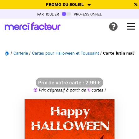
PROMO DU SOLEIL
particulier
professionnel
-30% de réduction avec le code
SUMMER26
pour envoyer des
cartes ensoleillées, jusqu'au 6 Août !
Envoyer des cartes
🏠
/
Carterie
/
Cartes pour Halloween et Toussaint
/
Carte lutin malic
Ne plus afficher
Prix de votre carte :
2,99
€
Prix dégressif à partir de
11
cartes !