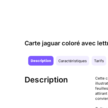
Carte jaguar coloré avec lett
Description
Caractéristiques
Tarifs
Description
Cette c
illustr
feuille
attiran
convien