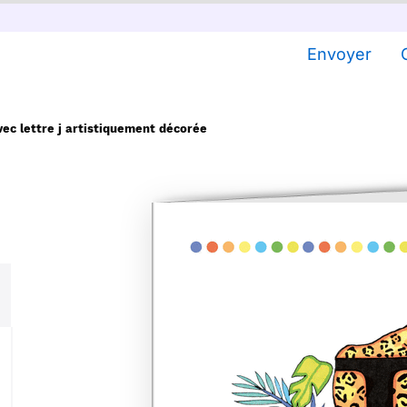
Envoyer
vec lettre j artistiquement décorée