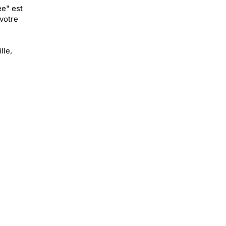
ée" est
votre
lle,