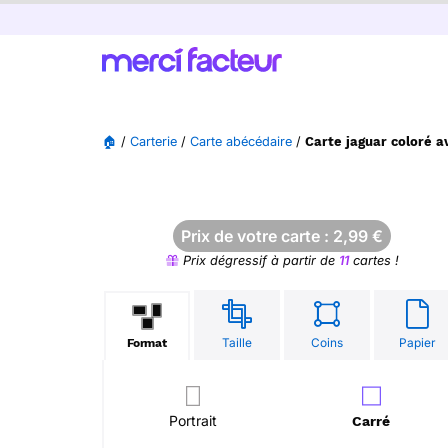
🏠
/
Carterie
/
Carte abécédaire
/
Carte jaguar coloré a
Prix de votre carte :
2,99
€
Prix dégressif à partir de
11
cartes !
Taille
Coins
Papier
Format
Portrait
Carré