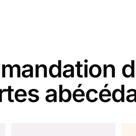
andation d
rtes abécéda