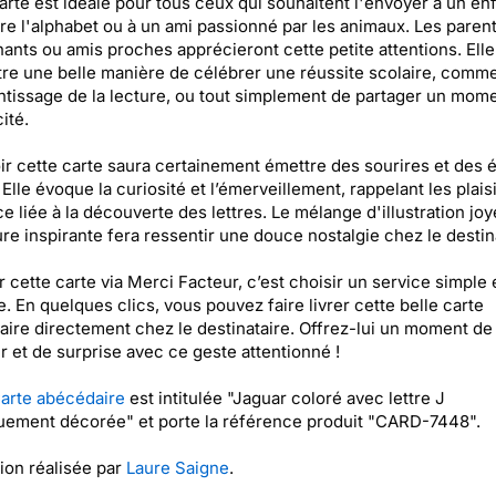
arte est idéale pour tous ceux qui souhaitent l'envoyer à un enf
e l'alphabet ou à un ami passionné par les animaux. Les parent
ants ou amis proches apprécieront cette petite attentions. Elle
tre une belle manière de célébrer une réussite scolaire, comm
ntissage de la lecture, ou tout simplement de partager un mom
ité.
r cette carte saura certainement émettre des sourires et des é
. Elle évoque la curiosité et l’émerveillement, rappelant les plais
ce liée à la découverte des lettres. Le mélange d'illustration jo
ure inspirante fera ressentir une douce nostalgie chez le destin
 cette carte via Merci Facteur, c’est choisir un service simple 
e. En quelques clics, vous pouvez faire livrer cette belle carte
ire directement chez le destinataire. Offrez-lui un moment de
 et de surprise avec ce geste attentionné !
arte abécédaire
est intitulée "Jaguar coloré avec lettre J
quement décorée" et porte la référence produit "CARD-7448".
tion réalisée par
Laure Saigne
.