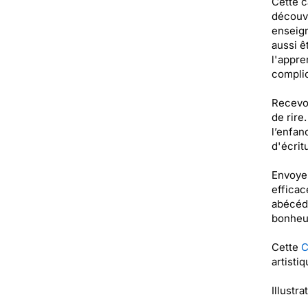
Cette c
découvr
enseign
aussi ê
l'appre
complic
Recevoi
de rire
l’enfan
d'écrit
Envoyer
efficac
abécéda
bonheur
Cette
C
artisti
Illustra