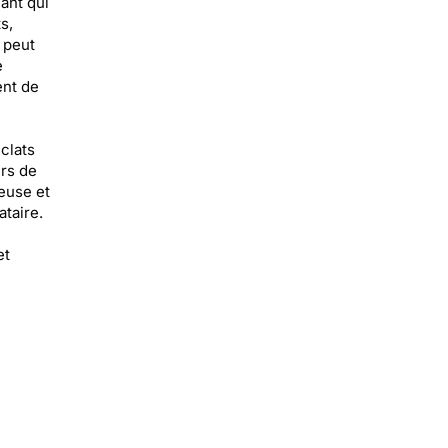
ant qui
s,
 peut
e
ent de
clats
irs de
yeuse et
ataire.
et