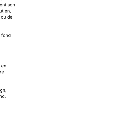
ment son
utien,
 ou de
r fond
t en
re
ign,
nd,