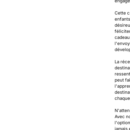
engage
Cette c
enfants
désireu
félicit
cadeau,
l'envoy
dévelo
La réce
destina
ressent
peut fa
l'appre
destina
chaque 
N'atten
Avec no
l'optio
jamais 