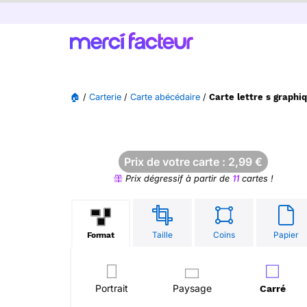
🏠
/
Carterie
/
Carte abécédaire
/
Carte lettre s graphiq
Prix de votre carte :
2,99
€
Prix dégressif à partir de
11
cartes !
Taille
Coins
Papier
Format
Portrait
Paysage
Carré