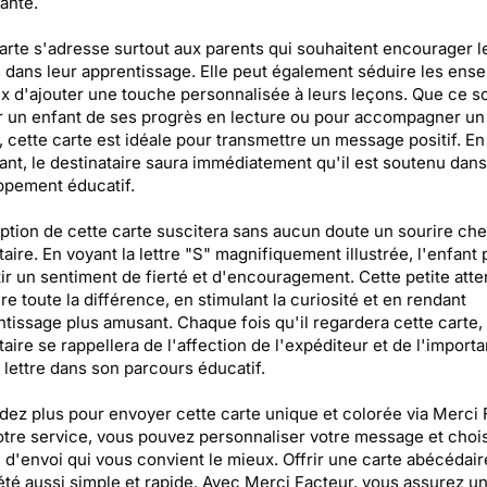
ante.
arte s'adresse surtout aux parents qui souhaitent encourager l
 dans leur apprentissage. Elle peut également séduire les ense
x d'ajouter une touche personnalisée à leurs leçons. Que ce so
er un enfant de ses progrès en lecture ou pour accompagner un
 cette carte est idéale pour transmettre un message positif. En
ant, le destinataire saura immédiatement qu'il est soutenu dan
ppement éducatif.
ption de cette carte suscitera sans aucun doute un sourire che
taire. En voyant la lettre "S" magnifiquement illustrée, l'enfant
ir un sentiment de fierté et d'encouragement. Cette petite atte
ire toute la différence, en stimulant la curiosité et en rendant
ntissage plus amusant. Chaque fois qu'il regardera cette carte, 
taire se rappellera de l'affection de l'expéditeur et de l'import
lettre dans son parcours éducatif.
dez plus pour envoyer cette carte unique et colorée via Merci 
tre service, vous pouvez personnaliser votre message et chois
n d'envoi qui vous convient le mieux. Offrir une carte abécédair
été aussi simple et rapide. Avec Merci Facteur, vous assurez u