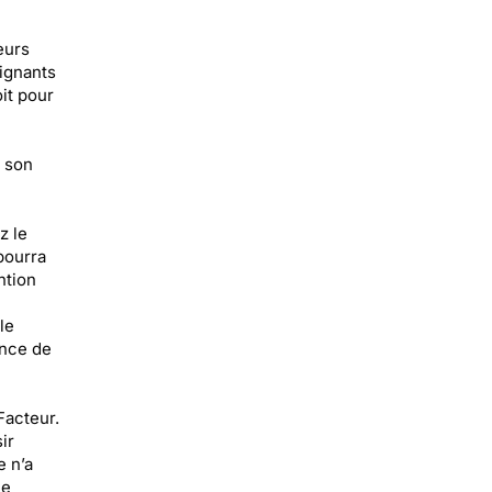
eurs
ignants
it pour
s son
z le
 pourra
ntion
le
ance de
Facteur.
ir
e n’a
ne