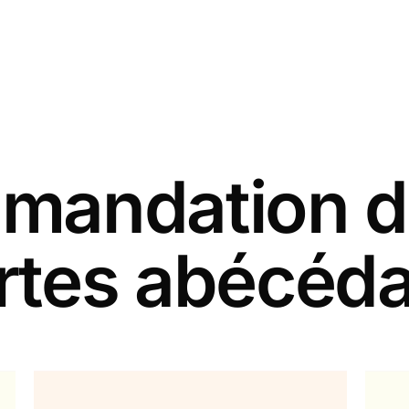
andation d
rtes abécéda