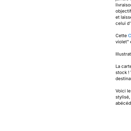
livrais
objectif
et lais
celui d
Cette
C
violet"
Illustra
La cart
stock !
destinat
Voici l
stylisé
abécéda