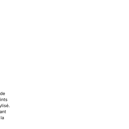
 de
ints
lisé.
ant
la