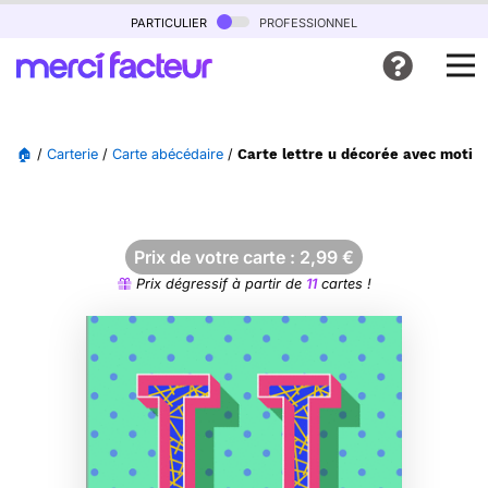
particulier
professionnel
🏠
/
Carterie
/
Carte abécédaire
/
Carte lettre u décorée avec motifs 
Prix de votre carte :
2,99
€
Prix dégressif à partir de
11
cartes !