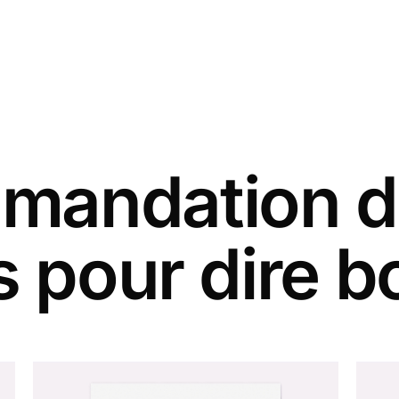
andation d
s pour dire b