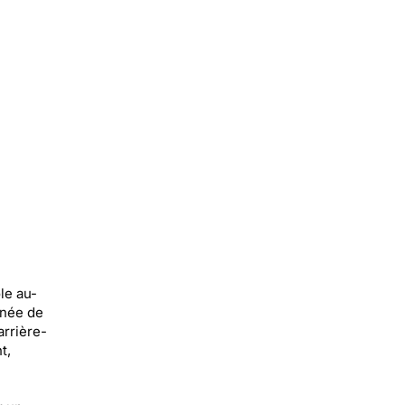
le au-
rnée de
arrière-
t,