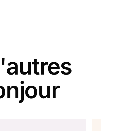
'autres
onjour