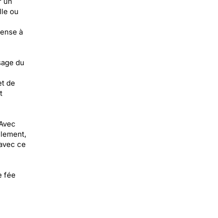
r un
lle ou
pense à
sage du
et de
t
 Avec
ilement,
 avec ce
e fée