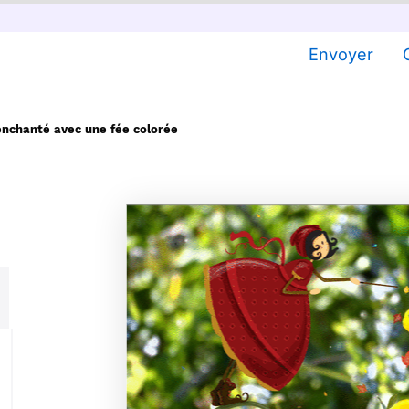
Envoyer
enchanté avec une fée colorée