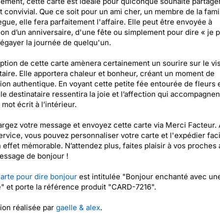
lement, cette carte est idéale pour quiconque souhaite partage
convivial. Que ce soit pour un ami cher, un membre de la fami
ègue, elle fera parfaitement l'affaire. Elle peut être envoyée à
ion d’un anniversaire, d'une fête ou simplement pour dire « je 
t égayer la journée de quelqu'un.
ption de cette carte amènera certainement un sourire sur le vi
taire. Elle apportera chaleur et bonheur, créant un moment de
on authentique. En voyant cette petite fée entourée de fleurs 
 le destinataire ressentira la joie et l’affection qui accompagnen
mot écrit à l’intérieur.
rgez votre message et envoyez cette carte via Merci Facteur.
ervice, vous pouvez personnaliser votre carte et l'expédier fac
 effet mémorable. N’attendez plus, faites plaisir à vos proches
essage de bonjour !
arte pour dire bonjour
est intitulée "Bonjour enchanté avec un
" et porte la référence produit "CARD-7216".
tion réalisée par
gaelle & alex
.