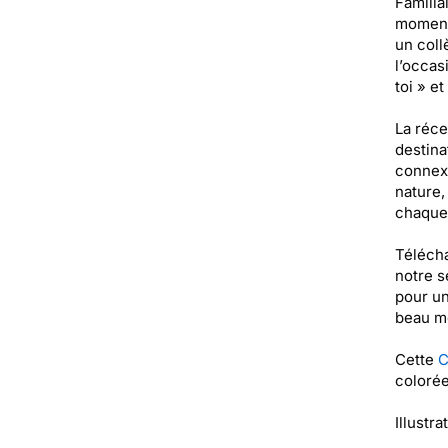
Familia
moment 
un coll
l’occas
toi » e
La réce
destina
connexi
nature,
chaque 
Télécha
notre s
pour un
beau m
Cette
C
colorée
Illustra