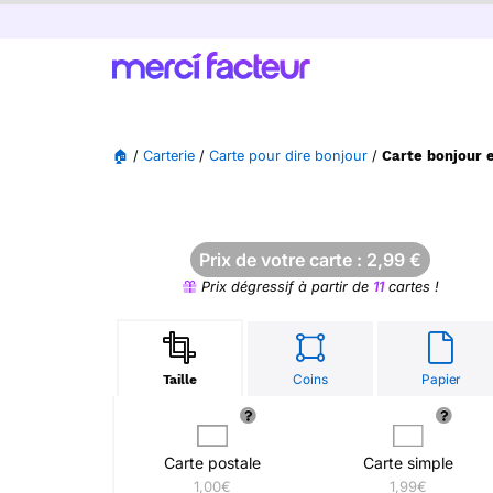
🏠
/
Carterie
/
Carte pour dire bonjour
/
Carte bonjour 
Prix de votre carte :
2,99
€
Prix dégressif à partir de
11
cartes !
Coins
Papier
Taille
Carte postale
Carte simple
1,00€
1,99€