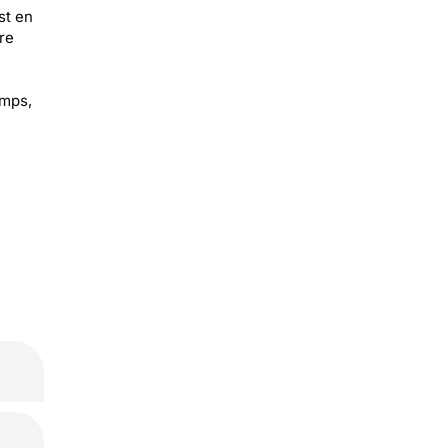
st en
re
emps,