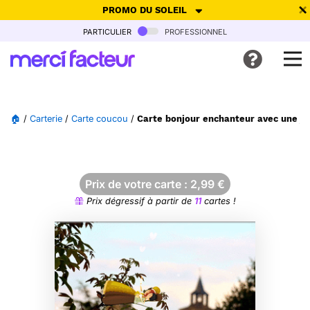
PROMO DU SOLEIL
particulier
professionnel
-30% de réduction avec le code
SUMMER26
pour envoyer des
cartes ensoleillées, jusqu'au 6 Août !
Envoyer des cartes
🏠
/
Carterie
/
Carte coucou
/
Carte bonjour enchanteur avec une jol
Ne plus afficher
Prix de votre carte :
2,99
€
Prix dégressif à partir de
11
cartes !