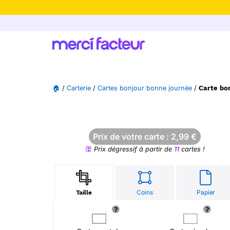
-30% de rédu
🏠
/
Carterie
/
Cartes bonjour bonne journée
/
Carte bon
Prix de votre carte :
2,99
€
Prix dégressif à partir de
11
cartes !
Coins
Papier
Taille