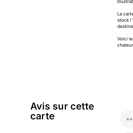
Illustra
La cart
stock !
destinat
Voici l
chaleur,
Avis sur cette
carte
⭐⭐⭐