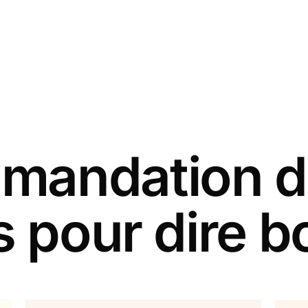
andation d
s pour dire b