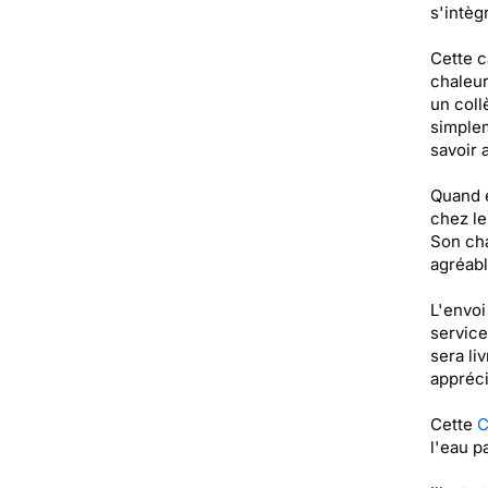
s'intèg
Cette c
chaleur
un coll
simplem
savoir 
Quand e
chez le
Son cha
agréabl
L'envoi
service
sera li
appréci
Cette
C
l'eau p