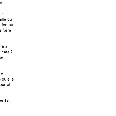
é.
ur
ille ou
ction ou
 faire
rire
icate ?
se
re
 qu’elle
our et
bord de