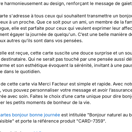
re harmonieusement au design, renforçant le message de gaiet
arte s'adresse à tous ceux qui souhaitent transmettre un bonjo
eux à un proche. Que ce soit pour un ami, un membre de la fam
ègue, elle est parfaite pour ceux qui veulent exprimer leur affe
ent égayer la journée de quelqu'un. C’est une belle manière de
aux autres qu’ils sont dans vos pensées.
lle est reçue, cette carte suscite une douce surprise et un sou
 destinataire. Qui ne serait pas touché par une pensée aussi dél
rme et son esthétique évoquent la sérénité, invitant à une pau
e dans le quotidien.
 de cette carte via Merci Facteur est simple et rapide. Avec not
, vous pouvez personnaliser votre message et avoir l’assurance
vrée avec soin. Faites le choix d’une carte unique pour dire bonj
er les petits moments de bonheur de la vie.
artes bonjour bonne journée
est intitulée "Bonjour naturel au 
aisible" et porte la référence produit "CARD-7359".