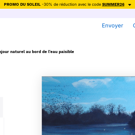
PROMO DU SOLEIL
-30% de réduction avec le code
SUMMER26
ction avec le code
SUMMER26
pour envoyer des cartes ensoleillées, jus
Envoyer
Envoyer des cartes
Ne plus afficher
jour naturel au bord de l'eau paisible