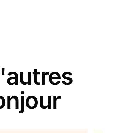
'autres
onjour