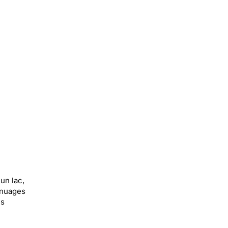
un lac,
 nuages
es