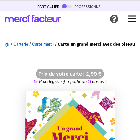
particulier
professionnel
🏠
/
Carterie
/
Carte merci
/
Carte un grand merci avec des oiseaux 
Prix de votre carte :
2,99
€
Prix dégressif à partir de
11
cartes !