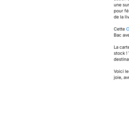
une sur
pour fé
de la li
Cette
C
Bac ave
La cart
stock !
destinat
Voici l
joie, av