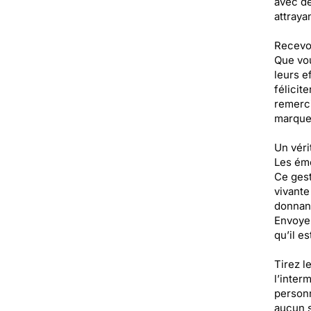
avec de
attrayan
Recevoi
Que vou
leurs e
félicit
remerci
marquer
Un véri
Les émo
Ce geste
vivante
donnant
Envoyer
qu’il e
Tirez l
l’inter
personn
aucun s