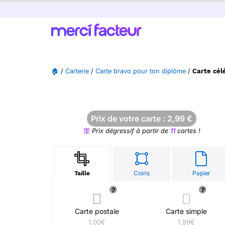
🏠
/
Carterie
/
Carte bravo pour ton diplôme
/
Carte cél
Prix de votre carte :
2,99
€
Prix dégressif à partir de
11
cartes !
Coins
Papier
Taille
Carte postale
Carte simple
1,00€
1,99€