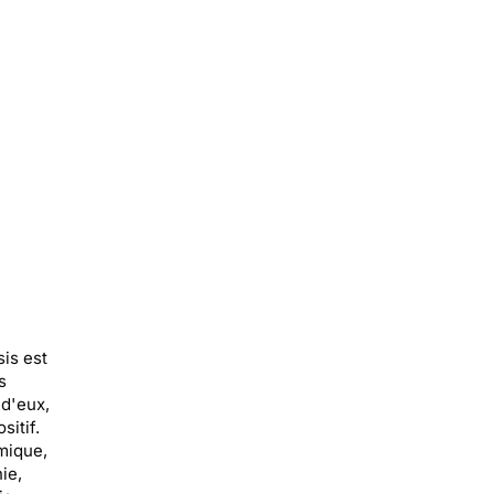
sis est
s
d'eux,
itif.
amique,
ie,