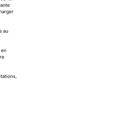
yante
charger
s au
 en
re
tations,