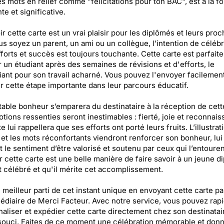
s mots en relief comme "félicitations pour ton BAC", est à la fo
te et significative.
r cette carte est un vrai plaisir pour les diplômés et leurs proc
s soyez un parent, un ami ou un collègue, l’intention de céléb
fforts et succès est toujours touchante. Cette carte est parfait
er un étudiant après des semaines de révisions et d'efforts, le
ant pour son travail acharné. Vous pouvez l'envoyer facilemen
 cette étape importante dans leur parcours éducatif.
table bonheur s’emparera du destinataire à la réception de cett
tions ressenties seront inestimables : fierté, joie et reconnais
 lui rappellera que ses efforts ont porté leurs fruits. L’illustrat
 et les mots réconfortants viendront renforcer son bonheur, lui
 le sentiment d’être valorisé et soutenu par ceux qui l’entouren
 cette carte est une belle manière de faire savoir à un jeune d
st célébré et qu'il mérite cet accomplissement.
e meilleur parti de cet instant unique en envoyant cette carte pa
médiaire de Merci Facteur. Avec notre service, vous pouvez ra
aliser et expédier cette carte directement chez son destinatai
ouci. Faites de ce moment une célébration mémorable et donn