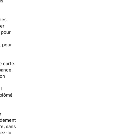
is
hes.
rer
e pour
t pour
e carte.
sance.
ion
t.
iplômé
r
pidement
re, sans
ez-lui