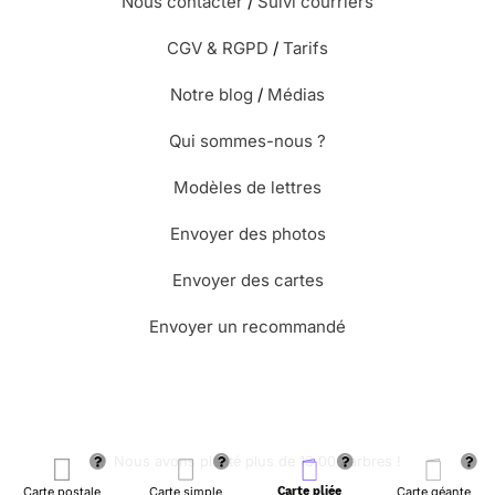
Nous contacter
/
Suivi courriers
CGV & RGPD
/
Tarifs
Notre blog
/
Médias
Qui sommes-nous ?
Modèles de lettres
Envoyer des photos
Envoyer des cartes
Envoyer un recommandé
🌳 Nous avons planté plus de 13.000 arbres !
Carte postale
Carte simple
Carte pliée
Carte géante