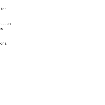
 tes
 est en
re
ions,