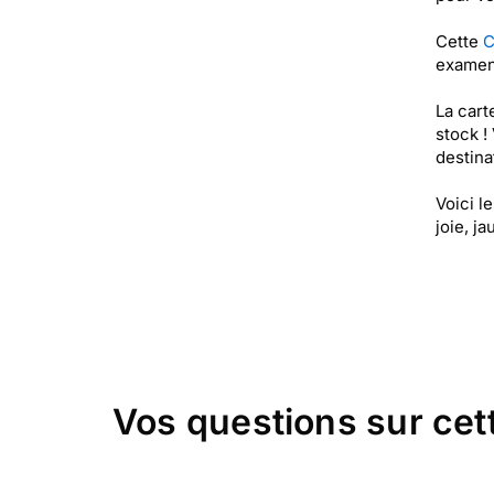
Cette
C
examens
La cart
stock !
destinat
Voici le
joie, j
Vos questions sur cet