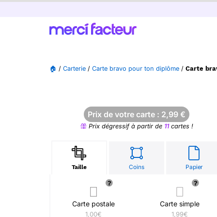
🏠
/
Carterie
/
Carte bravo pour ton diplôme
/
Carte bra
Prix de votre carte :
2,99
€
Prix dégressif à partir de
11
cartes !
Coins
Papier
Taille
Carte postale
Carte simple
1,00€
1,99€