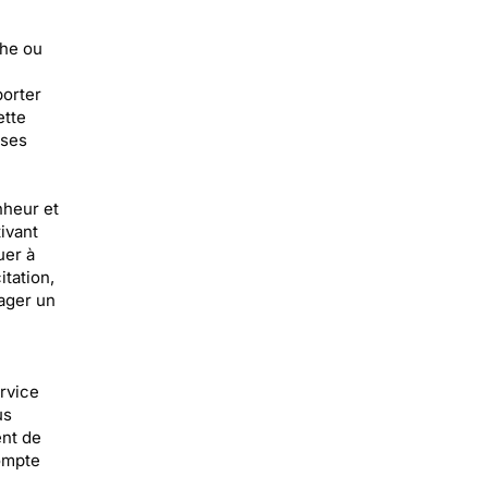
che ou
porter
ette
 ses
nheur et
ivant
uer à
itation,
tager un
rvice
us
ent de
compte