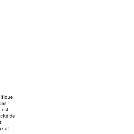
ifique
 des
e est
cité de
t
ux et