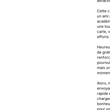
attractif
Cette c
un ami 
académi
une tou
carte, 
efforts
Heureus
de grat
renforc
poursui
mais un
moment 
Alors, 
envoyan
rapide 
chargeo
bonheur
pour vo