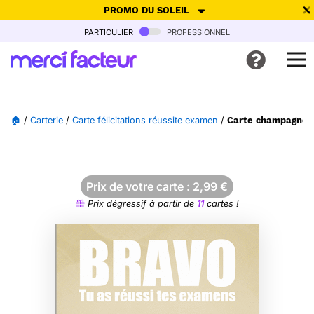
PROMO DU SOLEIL
particulier
professionnel
-30% de réduction avec le code
SUMMER26
pour envoyer des
cartes ensoleillées, jusqu'au 6 Août !
Envoyer des cartes
🏠
/
Carterie
/
Carte félicitations réussite examen
/
Carte champagne po
Ne plus afficher
Prix de votre carte :
2,99
€
Prix dégressif à partir de
11
cartes !