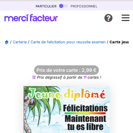
particulier
professionnel
🏠
/
Carterie
/
Carte de felicitation pour reussite examen
/
Carte jeune 
Prix de votre carte :
2,99
€
Prix dégressif à partir de
11
cartes !