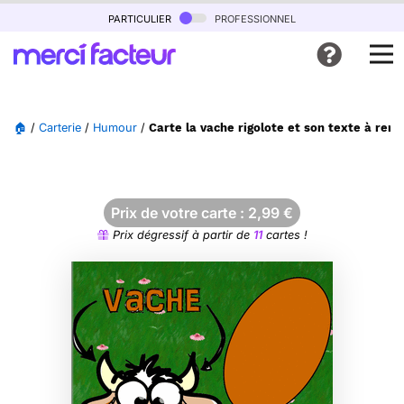
particulier
professionnel
🏠
/
Carterie
/
Humour
/
Carte la vache rigolote et son texte à remp
Prix de votre carte :
2,99
€
Prix dégressif à partir de
11
cartes !