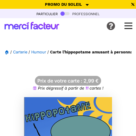
PROMO DU SOLEIL
particulier
professionnel
-30% de réduction avec le code
SUMMER26
pour envoyer des
cartes ensoleillées, jusqu'au 6 Août !
Envoyer des cartes
🏠
/
Carterie
/
Humour
/
Carte l'hippopotame amusant à personnali
Ne plus afficher
Prix de votre carte :
2,99
€
Prix dégressif à partir de
11
cartes !