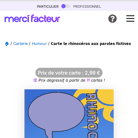
particulier
professionnel
🏠
/
Carterie
/
Humour
/
Carte le rhinocéros aux paroles fictives
Prix de votre carte :
2,99
€
Prix dégressif à partir de
11
cartes !