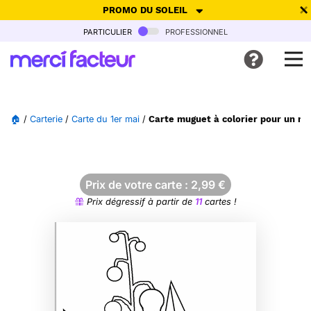
PROMO DU SOLEIL
particulier
professionnel
-30% de réduction avec le code
SUMMER26
pour envoyer des
cartes ensoleillées, jusqu'au 6 Août !
Envoyer des cartes
🏠
/
Carterie
/
Carte du 1er mai
/
Carte muguet à colorier pour un ma
Ne plus afficher
Prix de votre carte :
2,99
€
Prix dégressif à partir de
11
cartes !