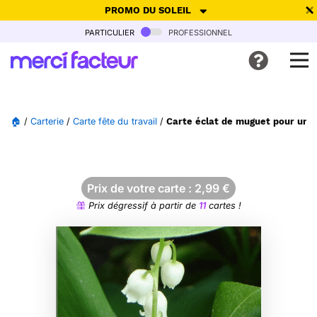
PROMO DU SOLEIL
particulier
professionnel
-30% de réduction avec le code
SUMMER26
pour envoyer des
cartes ensoleillées, jusqu'au 6 Août !
Envoyer des cartes
🏠
/
Carterie
/
Carte fête du travail
/
Carte éclat de muguet pour un 
Ne plus afficher
Prix de votre carte :
2,99
€
Prix dégressif à partir de
11
cartes !