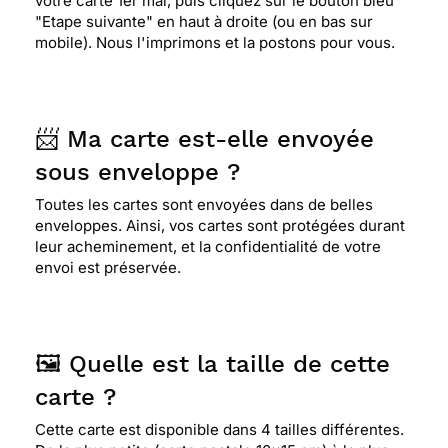
votre carte 1er mai, puis cliquez sur le bouton bleu
"Etape suivante" en haut à droite (ou en bas sur
mobile). Nous l'imprimons et la postons pour vous.
⭐⭐⭐⭐⭐ Le 23/04/2014 : Bonjour isabelle, bonne
fête à vous aussi du premier mai carte car écrit :
du bonheur souhait que j'ai pour tous et partout
les fées clochettes merci bonne journée à bientôt
📨 Ma carte est-elle envoyée
sous enveloppe ?
⭐⭐⭐⭐
Le 30/04/2013 : Je l ai choisi car si je ne
Toutes les cartes sont envoyées dans de belles
peux pas deposer un brin de muguet chez ma
enveloppes. Ainsi, vos cartes sont protégées durant
maman au moins elle recevra une carte tres
leur acheminement, et la confidentialité de votre
fraiche et realiste
envoi est préservée.
⭐⭐⭐⭐
Le 29/04/2013 : Reflète bien le 1er mai
🖼️ Quelle est la taille de cette
carte ?
Cette carte est disponible dans 4 tailles différentes.