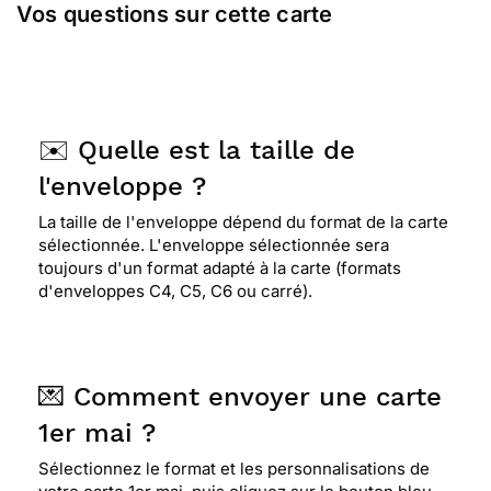
Vos questions sur cette carte
⭐⭐⭐⭐⭐ Le 28/04/2018 : Parce-qu'elle est jolie
simple et que c'est toujours un brin de muguet
que j'offre à ma maman!
✉️ Quelle est la taille de
⭐⭐⭐⭐
Le 24/04/2016 : Elle symbolise bien le 1er
l'enveloppe ?
mai
La taille de l'enveloppe dépend du format de la carte
sélectionnée. L'enveloppe sélectionnée sera
⭐⭐⭐⭐
Le 27/04/2015 : C'est une carte toute
toujours d'un format adapté à la carte (formats
simple représentant bien pour la personne qui la
d'enveloppes C4, C5, C6 ou carré).
reçoit un moment de bonheur
⭐⭐⭐⭐⭐ Le 02/05/2014 : carte Romantique
💌 Comment envoyer une carte
1er mai ?
⭐⭐⭐⭐
Le 28/04/2014 : Parfait pour le 1er mai
Sélectionnez le format et les personnalisations de