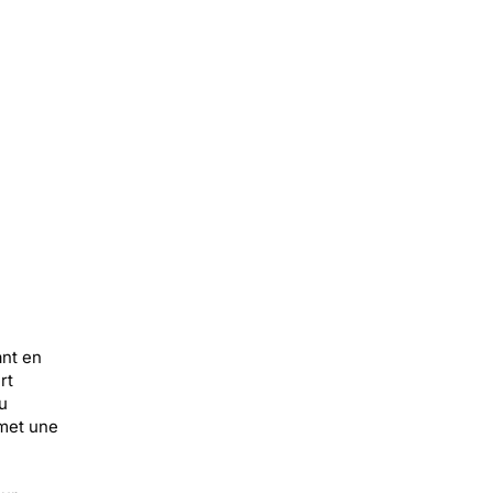
ant en
rt
u
smet une