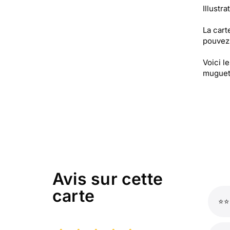
Illustr
La cart
pouvez 
Voici l
muguet, 
Avis sur cette
carte
⭐⭐