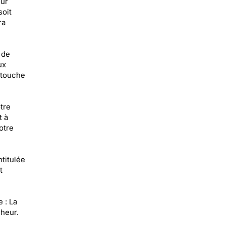
our
soit
ra
 de
ux
 touche
tre
t à
otre
ntitulée
t
 : La
nheur.