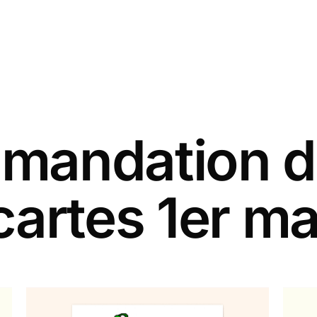
andation d
cartes 1er ma