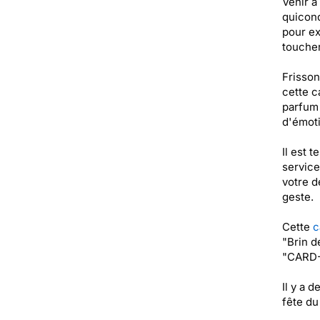
Venir à 
quiconq
pour ex
toucher
Frisson
cette c
parfum 
d'émoti
Il est 
service
votre d
geste.
Cette
c
"Brin d
"CARD-
Il y a 
fête du