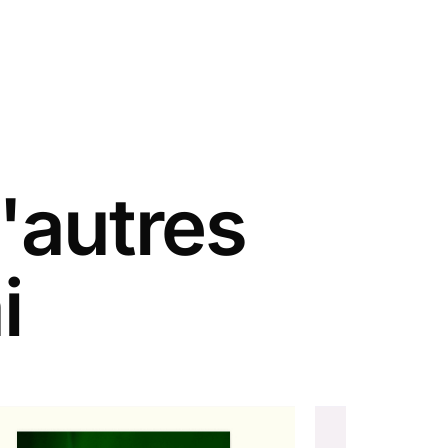
'autres
i