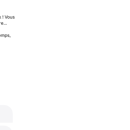
 ! Vous
e...
temps,