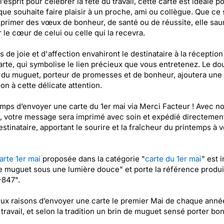
l’esprit pour célébrer la fête du travail, cette carte est idéale p
ue souhaite faire plaisir à un proche, ami ou collègue. Que ce 
primer des vœux de bonheur, de santé ou de réussite, elle sau
 le cœur de celui ou celle qui la recevra.
s de joie et d'affection envahiront le destinataire à la réception
arte, qui symbolise le lien précieux que vous entretenez. Le do
du muguet, porteur de promesses et de bonheur, ajoutera une
on à cette délicate attention.
temps d’envoyer une carte du 1er mai via Merci Facteur ! Avec no
, votre message sera imprimé avec soin et expédié directemen
estinataire, apportant le sourire et la fraîcheur du printemps à v
arte 1er mai
proposée dans la catégorie "
carte du 1er mai
" est i
e muguet sous une lumière douce" et porte la référence produi
847".
deux raisons d’envoyer une carte le premier Mai de chaque année
 travail, et selon la tradition un brin de muguet sensé porter bo