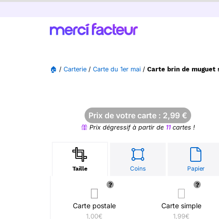
🏠
/
Carterie
/
Carte du 1er mai
/
Carte brin de muguet 
Prix de votre carte :
2,99
€
Prix dégressif à partir de
11
cartes !
Coins
Papier
Taille
Carte postale
Carte simple
1,00€
1,99€