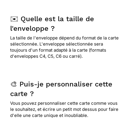
à ma.famille.en Allemagne
✉️ Quelle est la taille de
⭐⭐⭐⭐
Le 26/04/2015 : Je l'ai choisie pour faire
l'enveloppe ?
plaisir à la destinataire âgée qui affectionne ce
genre là plein de souvenirs
La taille de l'enveloppe dépend du format de la carte
sélectionnée. L'enveloppe sélectionnée sera
toujours d'un format adapté à la carte (formats
⭐⭐⭐⭐⭐ Le 24/04/2015 : J'adore,j'adore, que dire
d'enveloppes C4, C5, C6 ou carré).
de plus elle est magnifique cette petite fille sur
cette carte ancienne.
🎨 Puis-je personnaliser cette
⭐⭐⭐⭐⭐ Le 29/04/2014 : J'adore les cartes
carte ?
anciennes, de plus celles-ci sont magnifiques!
merci...
Vous pouvez personnaliser cette carte comme vous
le souhaitez, et écrire un petit mot dessus pour faire
d'elle une carte unique et inoubliable.
⭐⭐⭐⭐
Le 28/04/2014 : Romantisme des cartes
anciennes apportant des souvenirs