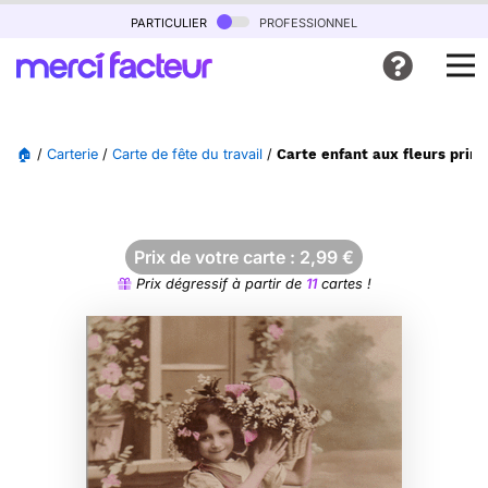
particulier
professionnel
🏠
/
Carterie
/
Carte de fête du travail
/
Carte enfant aux fleurs print
Prix de votre carte :
2,99
€
Prix dégressif à partir de
11
cartes !