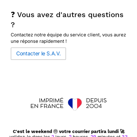
❓ Vous avez d'autres questions
⭐⭐⭐⭐
Le 01/05/2012 : Très jolie carte pour les
?
personnes plus ancienne, elles sont de bon goût.
Contactez notre équipe du service client, vous aurez
une réponse rapidement !
Contacter le S.A.V.
C'est le weekend
votre courrier partira lundi 🚀
validez-le dans les
2
jours,
2
heures,
29
minutes et
33