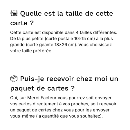
🖼️ Quelle est la taille de cette
⭐⭐⭐⭐
Le 28/04/2014 : Le coté ancien de la
carte ?
carte
Cette carte est disponible dans 4 tailles différentes.
De la plus petite (carte postale 10x15 cm) à la plus
grande (carte géante 18x26 cm). Vous choisissez
⭐⭐⭐⭐
Le 27/04/2014 : Une belle carte ancienne
votre taille préférée.
pour faire remonter des souvenirs enfouis peut-
être. cette petite fille est chargée d'un panier
lourd de souhaits.
📦 Puis-je recevoir chez moi un
⭐⭐⭐⭐
Le 25/04/2014 : Trés jolie cette carte
paquet de cartes ?
ancienne ainsi que la petite fille pieds nus elle va
bcoup plaire jen suis sur ...merci facteur..bonne
Oui, sur Merci Facteur vous pourrez soit envoyer
féte du 1er mai
vos cartes directement à vos proches, soit recevoir
un paquet de cartes chez vous pour les envoyer
vous-même (la quantité que vous souhaitez).
⭐⭐⭐⭐⭐ Le 29/04/2013 : Car elle est très jolie
(rétro j'adore !)