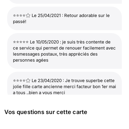
⭐⭐⭐⭐
Le 25/04/2021 : Retour adorable sur le
passé!
⭐⭐⭐⭐⭐ Le 10/05/2020 : je suis très contente de
ce service qui permet de renouer facilement avec
lesmessages postaux, très appréciés des
personnes agées
⭐⭐⭐⭐
Le 23/04/2020 : Je trouve superbe cette
jolie fille carte ancienne merci facteur bon 1er mai
a tous ..bien a vous merci
Vos questions sur cette carte
⭐⭐⭐⭐⭐ Le 30/04/2016 : Cette petite fille
ressemble à celle.que j'étais,petite.......adorable et
pieds nus. c'est une très belle.carte que j'envoie