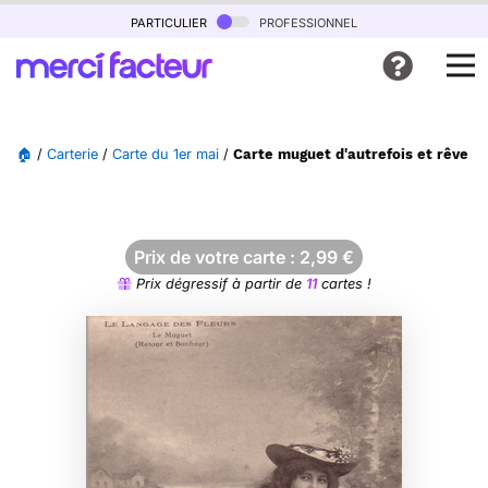
particulier
professionnel
🏠
/
Carterie
/
Carte du 1er mai
/
Carte muguet d'autrefois et rêve pr
Prix de votre carte :
2,99
€
Prix dégressif à partir de
11
cartes !