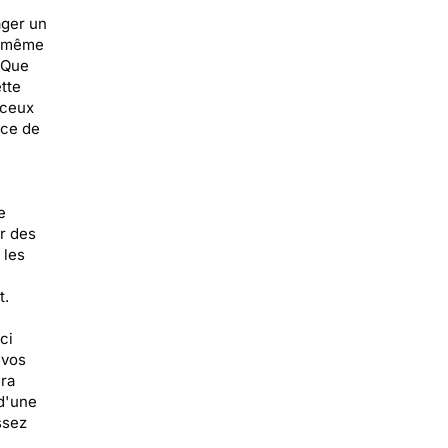
ager un
ou même
 Que
tte
 ceux
nce de
e
ur des
 les
t.
ci
 vos
era
 d'une
ssez