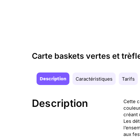
Carte baskets vertes et trèfl
Description
Caractéristiques
Tarifs
Description
Cette c
couleur
créant 
Les dét
l’ensem
aux fest