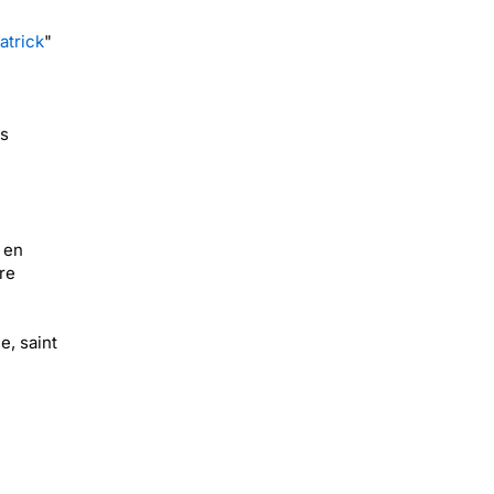
atrick
"
es
 en
re
e, saint