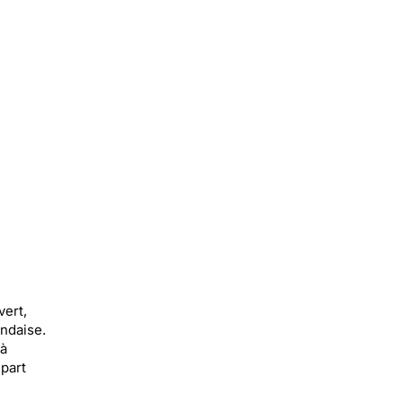
vert,
andaise.
 à
 part