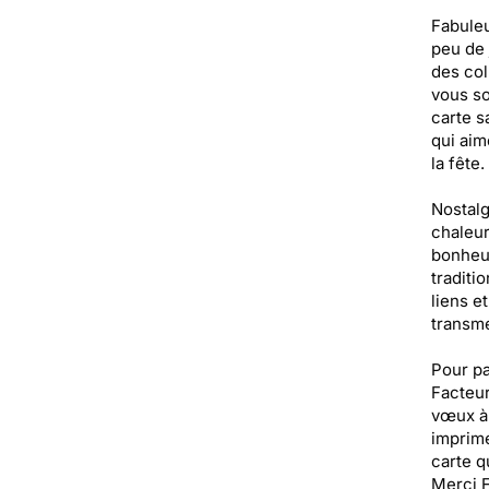
Fabuleu
peu de 
des col
vous so
carte s
qui aim
la fête.
Nostalg
chaleur
bonheur
traditi
liens e
transme
Pour pa
Facteur
vœux à 
imprimé
carte qu
Merci F