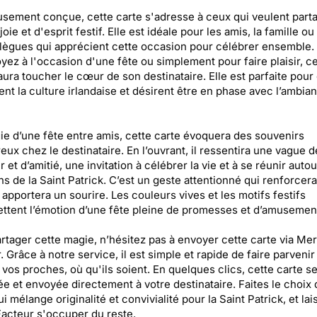
sement conçue, cette carte s'adresse à ceux qui veulent part
joie et d'esprit festif. Elle est idéale pour les amis, la famille 
lègues qui apprécient cette occasion pour célébrer ensemble.
yez à l'occasion d'une fête ou simplement pour faire plaisir, ce
aura toucher le cœur de son destinataire. Elle est parfaite pour
ent la culture irlandaise et désirent être en phase avec l’ambia
ie d’une fête entre amis, cette carte évoquera des souvenirs
eux chez le destinataire. En l’ouvrant, il ressentira une vague d
 et d’amitié, une invitation à célébrer la vie et à se réunir auto
ons de la Saint Patrick. C’est un geste attentionné qui renforcera
t apportera un sourire. Les couleurs vives et les motifs festifs
ttent l’émotion d’une fête pleine de promesses et d’amusemen
rtager cette magie, n’hésitez pas à envoyer cette carte via Mer
. Grâce à notre service, il est simple et rapide de faire parvenir
vos proches, où qu'ils soient. En quelques clics, cette carte s
e et envoyée directement à votre destinataire. Faites le choix
i mélange originalité et convivialité pour la Saint Patrick, et lai
acteur s'occuper du reste.