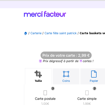
🏠
/
Carterie
/
Carte fête saint patrick
/
Carte baskets ve
Prix de votre carte :
2,99
€
Prix dégressif à partir de
11
cartes !
Coins
Papier
Taille
Carte postale
Carte simple
1,00€
1,99€