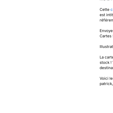
Cette
c
est int
référe
Envoyez
Cartes 
Illustra
La cart
stock !
destinat
Voici l
patrick