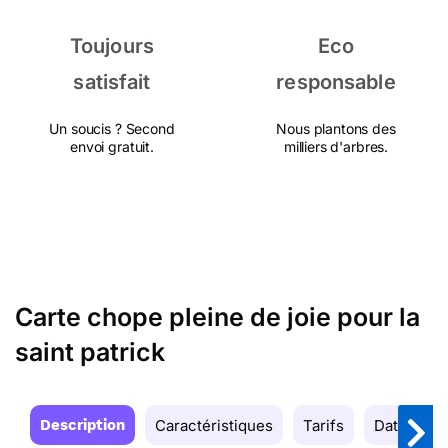
Toujours
Eco
satisfait
responsable
Un soucis ? Second
Nous plantons des
envoi gratuit.
milliers d'arbres.
Carte chope pleine de joie pour la
saint patrick
Description
Caractéristiques
Tarifs
Date de la