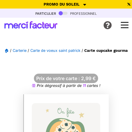
PROMO DU SOLEIL
particulier
professionnel
-30% de réduction avec le code
SUMMER26
pour envoyer des
cartes ensoleillées, jusqu'au 6 Août !
Envoyer des cartes
🏠
/
Carterie
/
Carte de voeux saint patrick
/
Carte cupcake gourmand 
Ne plus afficher
Prix de votre carte :
2,99
€
Prix dégressif à partir de
11
cartes !