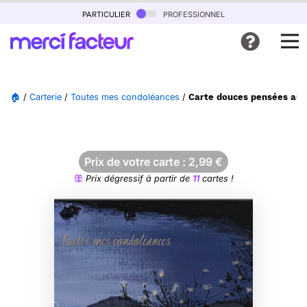
particulier
professionnel
🏠
/
Carterie
/
Toutes mes condoléances
/
Carte douces pensées au b
Prix de votre carte :
2,99
€
Prix dégressif à partir de
11
cartes !