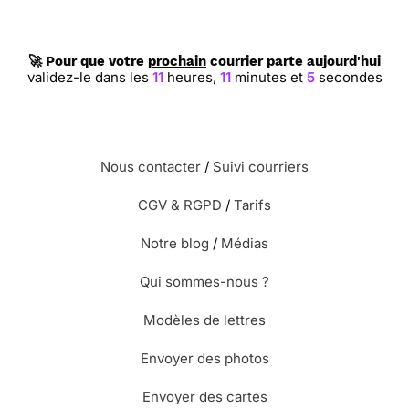
🚀 Pour que votre
prochain
courrier parte aujourd'hui
⭐⭐⭐⭐
Le 27/08/2020 : Belle et sobre
validez-le dans les
11
heures,
11
minutes et
4
secondes
⭐⭐⭐⭐
Le 17/08/2020 : Trés bien
Nous contacter
/
Suivi courriers
⭐⭐⭐⭐⭐ Le 14/08/2020 : Très belle carte
CGV & RGPD
/
Tarifs
Notre blog
/
Médias
⭐⭐⭐⭐
Le 23/07/2020 : Elle est très belle pour
présenter ces condoléances. elle n'est pas triste
Qui sommes-nous ?
Modèles de lettres
⭐⭐⭐⭐
Le 17/07/2020 : La carte est déjà sombre
Envoyer des photos
donc on devine la tristesse pour l expéditeur.
Envoyer des cartes