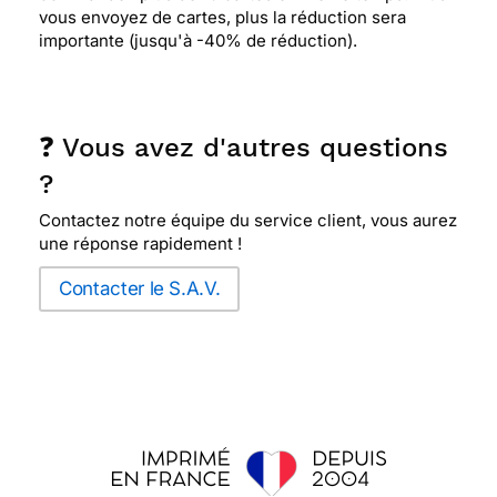
vous envoyez de cartes, plus la réduction sera
importante (jusqu'à -40% de réduction).
⭐⭐⭐⭐
Le 23/01/2021 : J'aime
❓ Vous avez d'autres questions
⭐⭐⭐⭐
Le 14/01/2021 : Presque parfait
?
Contactez notre équipe du service client, vous aurez
⭐⭐⭐⭐
Le 21/09/2020 : Jolie carte , très sobre
une réponse rapidement !
Contacter le S.A.V.
⭐⭐⭐⭐
Le 31/08/2020 : Pas mal
⭐⭐⭐⭐⭐ Le 28/08/2020 : PARFAIT
⭐⭐⭐⭐⭐ Le 28/08/2020 : Site super et service
impeccable.