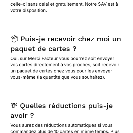
celle-ci sans délai et gratuitement. Notre SAV est à
⭐⭐⭐⭐⭐ Le 27/10/2021 : Merci Facteur très
votre disposition.
sérieux, quoi dire de plus? je ne vois rien ..Merci
d'exister en tout cas
📦 Puis-je recevoir chez moi un
⭐⭐⭐⭐⭐ Le 30/07/2021 : Tres simple merci
paquet de cartes ?
Oui, sur Merci Facteur vous pourrez soit envoyer
⭐⭐⭐⭐⭐ Le 10/05/2021 : Site très facile
vos cartes directement à vos proches, soit recevoir
d'utilisation avec un choix étendu de modèles
un paquet de cartes chez vous pour les envoyer
aussi bien en image, qu'en police et en
vous-même (la quantité que vous souhaitez).
présentation etc ... hyper complet. Commande
prise en charge très rapide et expédition avec
suivi très pro ... Je recommande vivement.
💸 Quelles réductions puis-je
⭐⭐⭐⭐
Le 25/04/2021 : Elle me plait bien
avoir ?
Vous aurez des réductions automatiques si vous
commandez plus de 10 cartes en même temps. Plus
⭐⭐⭐⭐⭐ Le 04/03/2021 : Très bien