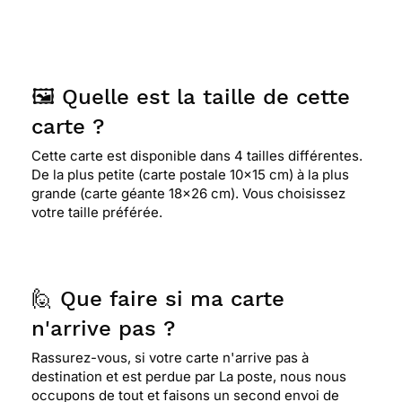
⭐⭐⭐⭐
Le 27/04/2022 : Jolie carte sobre et
agréable à regarder avec son contraste
obscurité/lumière. correspond bien aux
circonstances
🖼️ Quelle est la taille de cette
carte ?
⭐⭐⭐⭐
Le 20/04/2022 : Cette carte m'inspirai
Cette carte est disponible dans 4 tailles différentes.
par rapport a la personne décédé
De la plus petite (carte postale 10x15 cm) à la plus
grande (carte géante 18x26 cm). Vous choisissez
votre taille préférée.
⭐⭐⭐⭐
Le 04/01/2022 : Sobriete
⭐⭐⭐⭐
Le 15/11/2021 : Sympa
🙋 Que faire si ma carte
n'arrive pas ?
⭐⭐⭐⭐
Le 13/11/2021 : Sobre et élégante
Rassurez-vous, si votre carte n'arrive pas à
destination et est perdue par La poste, nous nous
occupons de tout et faisons un second envoi de