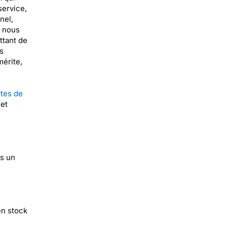
service,
nel,
, nous
ttant de
s
mérite,
tes de
 et
is un
en stock