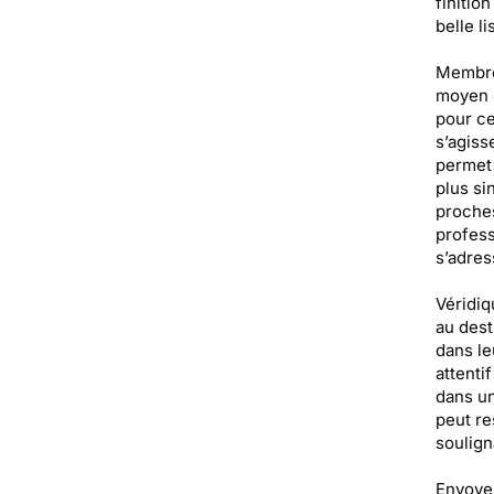
finitio
belle l
Membres
moyen s
pour ce
s’agiss
permet 
plus si
proches
profess
s’adres
Véridiq
au dest
dans le
attenti
dans un
peut re
soulign
Envoyer