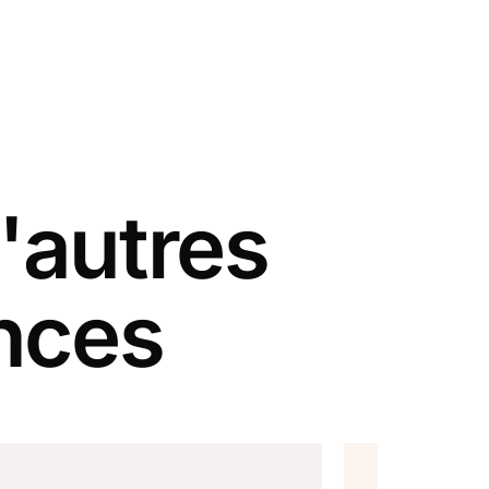
'autres
nces