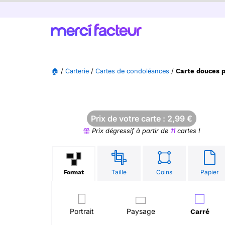
🏠
/
Carterie
/
Cartes de condoléances
/
Carte douces p
Prix de votre carte :
2,99
€
Prix dégressif à partir de
11
cartes !
Taille
Coins
Papier
Format
Portrait
Paysage
Carré