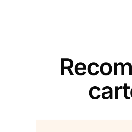
Recomm
car