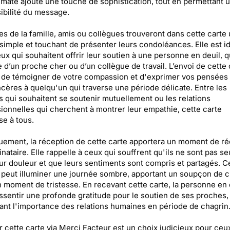
n mate ajoute une touche de sophistication, tout en permettant 
isibilité du message.
 de la famille, amis ou collègues trouveront dans cette carte 
imple et touchant de présenter leurs condoléances. Elle est i
ux qui souhaitent offrir leur soutien à une personne en deuil, qu
e d’un proche cher ou d’un collègue de travail. L’envoi de cette 
de témoigner de votre compassion et d'exprimer vos pensées 
ncères à quelqu'un qui traverse une période délicate. Entre les
 qui souhaitent se soutenir mutuellement ou les relations
ionnelles qui cherchent à montrer leur empathie, cette carte
se à tous.
uement, la réception de cette carte apportera un moment de ré
inataire. Elle rappelle à ceux qui souffrent qu'ils ne sont pas se
ur douleur et que leurs sentiments sont compris et partagés. C
f peut illuminer une journée sombre, apportant un soupçon de c
 moment de tristesse. En recevant cette carte, la personne en 
ssentir une profonde gratitude pour le soutien de ses proches,
ant l'importance des relations humaines en période de chagrin
 cette carte via Merci Facteur est un choix judicieux pour ceu