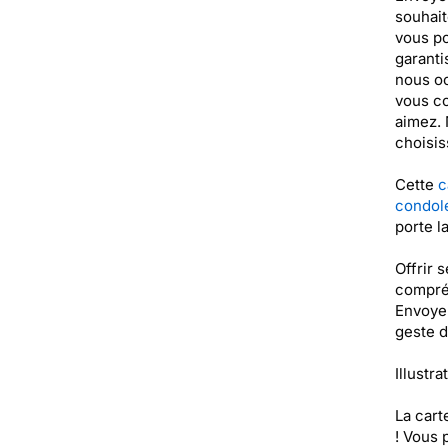
souhait
vous po
garanti
nous oc
vous co
aimez. 
choisis
Cette
c
condol
porte l
Offrir 
compréh
Envoyer
geste d
Illustra
La cart
! Vous 