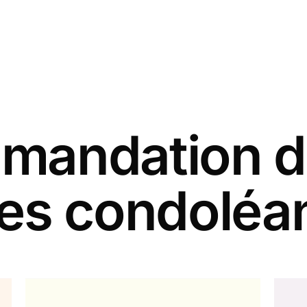
andation d
tes condoléa