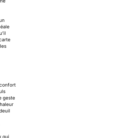
une
un
déale
’il
carte
les
confort
uls
e geste
haleur
deuil
.
x qui