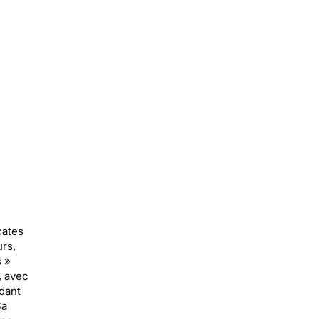
cates
rs,
 »
, avec
ndant
Sa