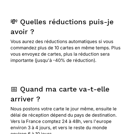
grandes étapes de la vie de jésus, la croix, la
résurrection, et le bateau de pécheur que je suis.
💸 Quelles réductions puis-je
⭐⭐⭐⭐⭐ Le 30/12/2014 : Symbole du voyage qu'est
avoir ?
la vie, pour un croyant elle donne un espoir de
paix et de lumière dans le christ
Vous aurez des réductions automatiques si vous
commandez plus de 10 cartes en même temps. Plus
vous envoyez de cartes, plus la réduction sera
importante (jusqu'à -40% de réduction).
⭐⭐⭐⭐
Le 12/07/2014 : Cette carte est d'une
grande délicatesse et permet d'accompagner
celui qui nous quitte sur le chemin de souvenir.
📅 Quand ma carte va-t-elle
⭐⭐⭐⭐
Le 21/03/2014 : C'est une carte discrète
arriver ?
qui reflète exactement le pays souhaité par le
défunt pour passer sa retaite
Nous postons votre carte le jour même, ensuite le
délai de réception dépend du pays de destination.
Vers la France comptez 24 à 48h, vers l'europe
environ 3 à 4 jours, et vers le reste du monde
⭐⭐⭐⭐
Le 16/04/2013 : Carte idéale pour la
environ 6 à 10 jours.