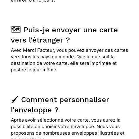
circonstance.
⭐⭐⭐⭐⭐ Le 23/10/2012 : La carte de condoléance
🗺️ Puis-je envoyer une carte
évoque bien le voyage qu'entament nos proches
lors de leur dépars. je cherchais une carte
vers l'étranger ?
religieuse car la famille en question est très
Avec Merci Facteur, vous pouvez envoyer des cartes
pratiquante.
vers tous les pays du monde. Quelle que soit la
destination de votre carte, elle sera imprimée et
postée le jour même.
🖌️ Comment personnaliser
l'enveloppe ?
Après avoir sélectionné votre carte, vous aurez la
possibilité de choisir votre enveloppe. Nous vous
proposons de nombreuses enveloppes illustrées et