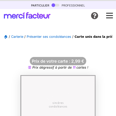
particulier
professionnel
🏠
/
Carterie
/
Présenter ses condoléances
/
Carte unis dans la prière
Prix de votre carte :
2,99
€
Prix dégressif à partir de
11
cartes !