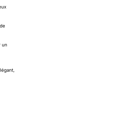
eux
 de
r un
légant,