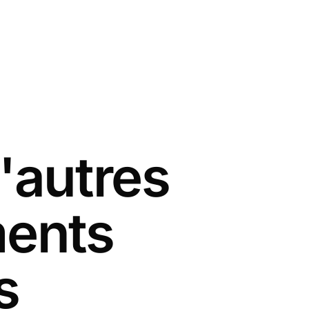
'autres
ments
s