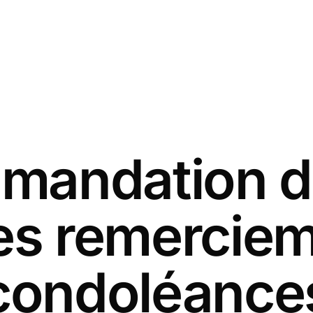
andation d
es remercie
condoléance