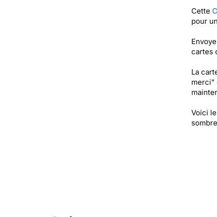
Cette
C
pour un
Envoyez
cartes
La car
merci" 
mainten
Voici l
sombre,