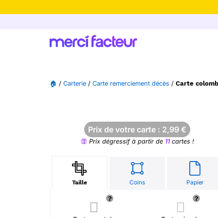
-30% de rédu
🏠
/
Carterie
/
Carte remerciement décès
/
Carte colomb
Prix de votre carte :
2,99
€
Prix dégressif à partir de
11
cartes !
Coins
Papier
Taille