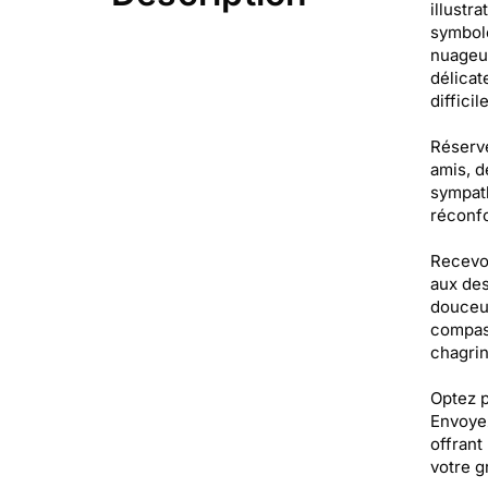
illustr
symbole
nuageux
délicat
difficil
Réservé
amis, d
sympath
réconfo
Recevoi
aux des
douceur
compass
chagrin
Optez p
Envoyez
offrant
votre g