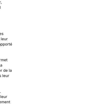
,
l
es
 leur
apporté
rmet
La
r de la
s leur
.
leur
rement