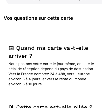
⭐⭐⭐⭐
Le 24/10/2017 : Simple
Vos questions sur cette carte
📅 Quand ma carte va-t-elle
arriver ?
Nous postons votre carte le jour même, ensuite le
délai de réception dépend du pays de destination.
Vers la France comptez 24 à 48h, vers l'europe
environ 3 à 4 jours, et vers le reste du monde
environ 6 à 10 jours.
🔰 Cette carte est-elle pliée ?