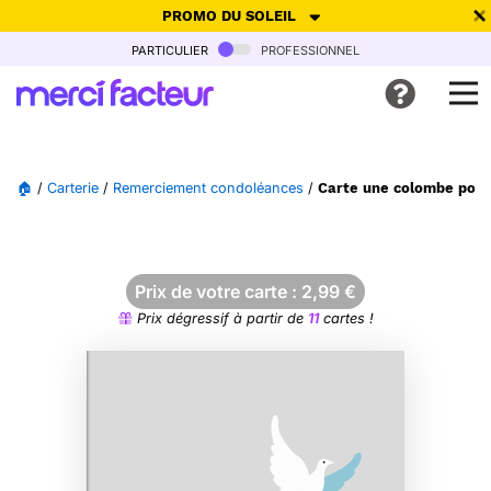
PROMO DU SOLEIL
particulier
professionnel
-30% de réduction avec le code
SUMMER26
pour envoyer des
cartes ensoleillées, jusqu'au 6 Août !
Envoyer des cartes
🏠
/
Carterie
/
Remerciement condoléances
/
Carte une colombe pour
Ne plus afficher
Prix de votre carte :
2,99
€
Prix dégressif à partir de
11
cartes !