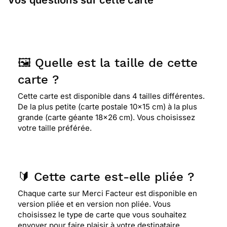
Vos questions sur cette carte
⭐⭐⭐⭐
Le 30/05/2016 : Grande douceur,
élégante
⭐⭐⭐⭐
Le 26/05/2016 : Pour son message
🖼️ Quelle est la taille de cette
carte ?
⭐⭐⭐⭐
Le 26/05/2016 : Pour son message
Cette carte est disponible dans 4 tailles différentes.
De la plus petite (carte postale 10x15 cm) à la plus
grande (carte géante 18x26 cm). Vous choisissez
votre taille préférée.
⭐⭐⭐⭐
Le 03/04/2016 : Sobre pour l'evenment
⭐⭐⭐⭐⭐ Le 16/03/2016 : Elle représente le symbole
🔰 Cette carte est-elle pliée ?
de la pureté et cette colombe qu'un monte vers le
ciel pour être proche de ceux qun l"on aime
Chaque carte sur Merci Facteur est disponible en
version pliée et en version non pliée. Vous
choisissez le type de carte que vous souhaitez
envoyer pour faire plaisir à votre destinataire.