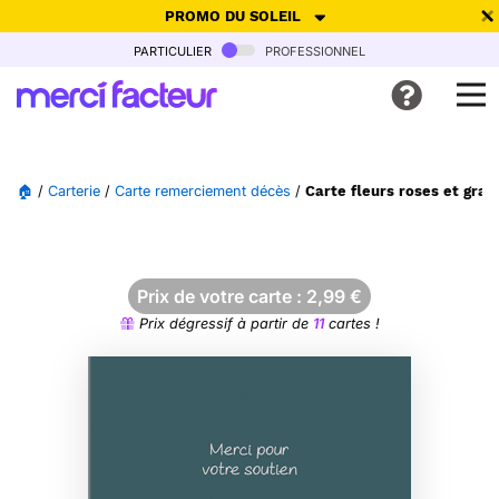
PROMO DU SOLEIL
particulier
professionnel
-30% de réduction avec le code
SUMMER26
pour envoyer des
cartes ensoleillées, jusqu'au 6 Août !
Envoyer des cartes
🏠
/
Carterie
/
Carte remerciement décès
/
Carte fleurs roses et grat
Ne plus afficher
Prix de votre carte :
2,99
€
Prix dégressif à partir de
11
cartes !