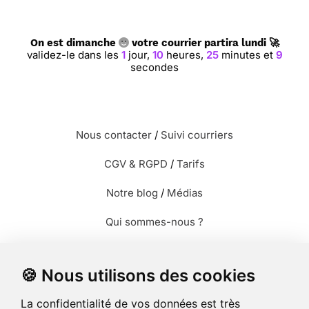
On est dimanche
votre courrier partira lundi 🚀
validez-le dans les
1
jour,
10
heures,
25
minutes et
8
secondes
Nous contacter
/
Suivi courriers
CGV & RGPD
/
Tarifs
Notre blog
/
Médias
Qui sommes-nous ?
Modèles de lettres
🍪 Nous utilisons des cookies
Envoyer des photos
La confidentialité de vos données est très
Envoyer des cartes