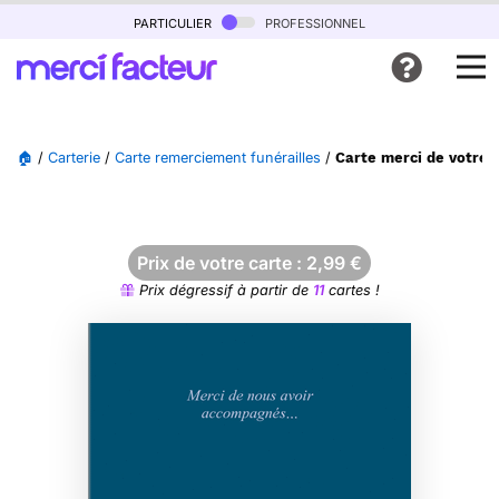
particulier
professionnel
🏠
/
Carterie
/
Carte remerciement funérailles
/
Carte merci de votre s
Prix de votre carte :
2,99
€
Prix dégressif à partir de
11
cartes !