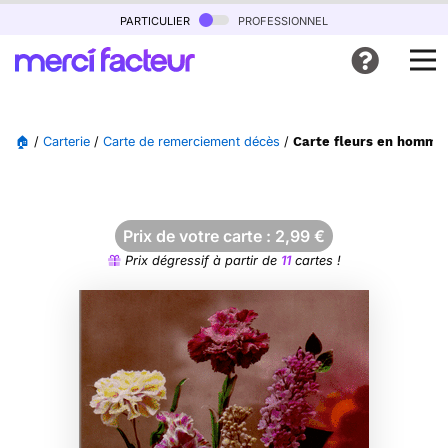
particulier
professionnel
🏠
/
Carterie
/
Carte de remerciement décès
/
Carte fleurs en hommag
Prix de votre carte :
2,99
€
Prix dégressif à partir de
11
cartes !