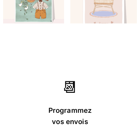
⭐⭐⭐⭐⭐ le 03/08/22 : Très jolie pour
une naissance
📆
⭐⭐⭐⭐⭐ le 06/04/22 : Très bon
service
Programmez
vos envois
⭐⭐⭐⭐⭐ le 04/03/22 : Tout est parfait