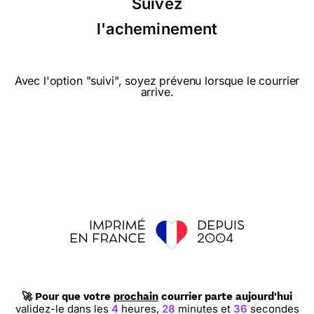
Suivez
son côté ancien
l'acheminement
Avec l'option "suivi", soyez prévenu lorsque le courrier
⭐⭐⭐⭐ le 16/06/21 : Gaie originale
arrive.
⭐⭐⭐⭐⭐ le 17/02/21 : Application facile à
utiliser. Très bon suivi du courrier. Grand
choix dans les modèles (cartes, enveloppes,
timbres, etc.. Rapidité dans l'acheminement
du courrier.
🚀 Pour que votre
prochain
courrier parte aujourd'hui
⭐⭐⭐⭐ le 25/05/20 : Très bien ! Reçu dans
validez-le dans les
4
heures,
28
minutes et
35
secondes