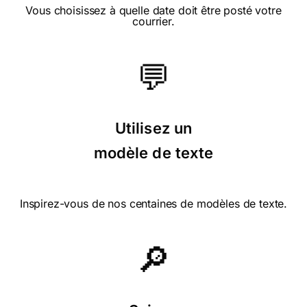
Vous choisissez à quelle date doit être posté votre
merci beaucoup
courrier.
💬
⭐⭐⭐⭐⭐ le 23/08/21 : Moderne et
très girly
Utilisez un
modèle de texte
⭐⭐⭐⭐ le 20/08/21 : Magnifique !
Inspirez-vous de nos centaines de modèles de texte.
🔎
⭐⭐⭐⭐⭐ le 06/08/21 : J'aime beaucoup