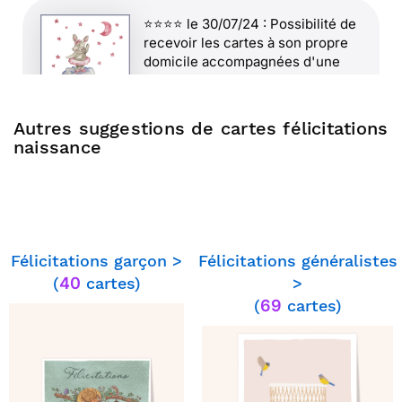
⭐⭐⭐⭐ le 30/07/24 : Possibilité de
recevoir les cartes à son propre
domicile accompagnées d'une
enveloppe pour l'envoyer soi-
même
Autres suggestions de cartes félicitations
naissance
⭐⭐⭐⭐⭐ le 07/07/24 : Très pratique
pour faire plaisir de chez soi
Félicitations garçon >
Félicitations généralistes
⭐⭐⭐⭐⭐ le 08/12/23 : Prestation
(
40
cartes)
>
fiable et rapide
(
69
cartes)
⭐⭐⭐⭐⭐ le 24/10/23 : Originale