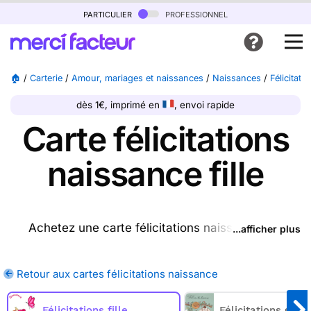
particulier
professionnel
🏠
/
Carterie
/
Amour, mariages et naissances
/
Naissances
/
Félicitat
dès 1€, imprimé en
, envoi rapide
Carte félicitations
naissance fille
Achetez une carte félicitations naissance fille
...afficher plus
ptrésente sur cette page (ou une autre carte parmi
les
cartes félicitations naissance
disponibles), nous
Retour aux cartes félicitations naissance
l'imprimons et nous la postons pour vous. En
quelques clics, achetez une ou plusieurs cartes
Félicitations fille
Félicitations garç