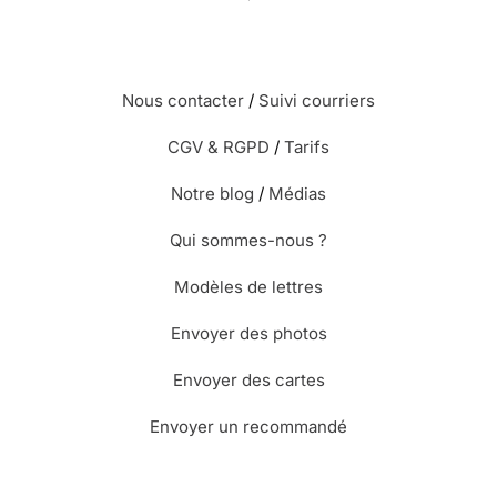
les temps je suis satisfaite de vos
services...
Nous contacter
/
Suivi courriers
⭐⭐⭐⭐⭐ le 21/05/20 : Super
CGV & RGPD
/
Tarifs
Notre blog
/
Médias
Qui sommes-nous ?
⭐⭐⭐⭐⭐ le 21/05/20 : La carte de naissance
Modèles de lettres
était superbe. Les infos sur le trajet de la
carte très correcte. Merci
Envoyer des photos
Envoyer des cartes
⭐⭐⭐⭐ le 18/05/20 : Très jolie pour
Envoyer un recommandé
une fille