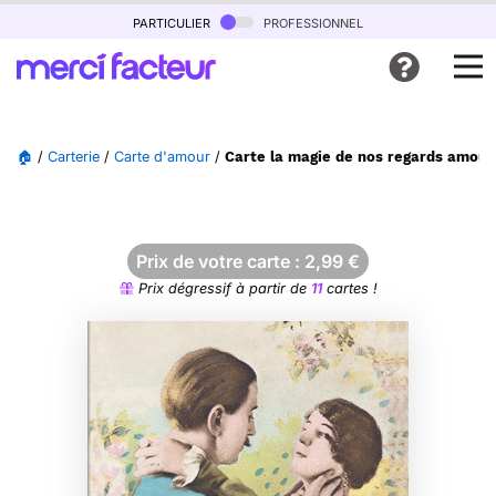
particulier
professionnel
🏠
/
Carterie
/
Carte d'amour
/
Carte la magie de nos regards amou
Prix de votre carte :
2,99
€
Prix dégressif à partir de
11
cartes !