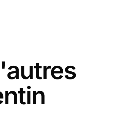
'autres
entin