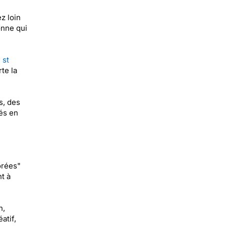
z loin
onne qui
 st
te la
s, des
és en
orées"
t à
n,
atif,