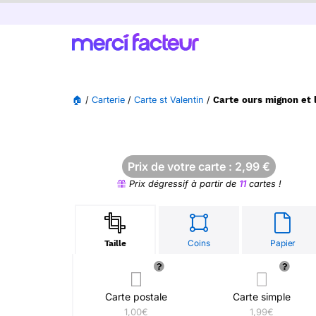
🏠
/
Carterie
/
Carte st Valentin
/
Carte ours mignon et 
Prix de votre carte :
2,99
€
Prix dégressif à partir de
11
cartes !
Coins
Papier
Taille
Carte postale
Carte simple
1,00€
1,99€