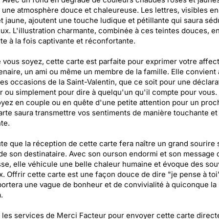
une atmosphère douce et chaleureuse. Les lettres, visibles en 
t jaune, ajoutent une touche ludique et pétillante qui saura séd
x. L'illustration charmante, combinée à ces teintes douces, en 
te à la fois captivante et réconfortante.
 vous soyez, cette carte est parfaite pour exprimer votre affect
enaire, un ami ou même un membre de la famille. Elle convient 
les occasions de la Saint-Valentin, que ce soit pour une déclara
 ou simplement pour dire à quelqu'un qu'il compte pour vous.
yez en couple ou en quête d'une petite attention pour un proc
arte saura transmettre vos sentiments de manière touchante et
te.
te que la réception de cette carte fera naître un grand sourire 
de son destinataire. Avec son ourson endormi et son message 
se, elle véhicule une belle chaleur humaine et évoque des sou
. Offrir cette carte est une façon douce de dire "je pense à toi"
portera une vague de bonheur et de convivialité à quiconque la
.
z les services de Merci Facteur pour envoyer cette carte direc