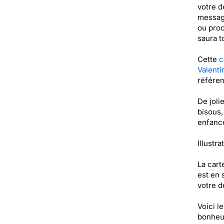
votre d
message
ou proc
saura t
Cette
c
Valenti
référen
De joli
bisous,
enfance
Illustra
La cart
est en 
votre de
Voici l
bonheur