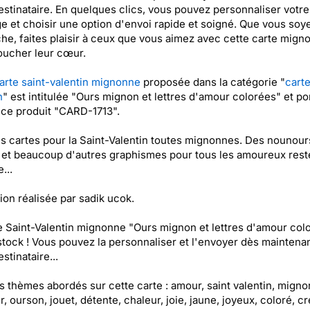
estinataire. En quelques clics, vous pouvez personnaliser votre
 et choisir une option d'envoi rapide et soigné. Que vous soye
he, faites plaisir à ceux que vous aimez avec cette carte mign
oucher leur cœur.
arte saint-valentin mignonne
proposée dans la catégorie "
carte
n
" est intitulée "Ours mignon et lettres d'amour colorées" et por
ce produit "CARD-1713".
es cartes pour la Saint-Valentin toutes mignonnes. Des nounour
 et beaucoup d'autres graphismes pour tous les amoureux rest
...
tion réalisée par sadik ucok.
e Saint-Valentin mignonne "Ours mignon et lettres d'amour col
stock ! Vous pouvez la personnaliser et l'envoyer dès maintenan
stinataire...
es thèmes abordés sur cette carte : amour, saint valentin, migno
, ourson, jouet, détente, chaleur, joie, jaune, joyeux, coloré, cré