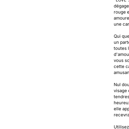
dégage 
rouge e
amoureu
une car
Qui que
un part
toutes 
d'amour
vous so
cette c
amusan
Nul dou
visage 
tendres
heureux
elle ap
recevra
Utilise