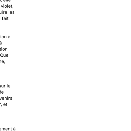
violet,
uire les
fait
ion à
à
tion
 Que
he,
sur le
de
venirs
, et
tement à