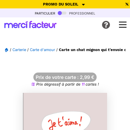
PROMO DU SOLEIL
particulier
professionnel
-30% de réduction avec le code
SUMMER26
pour envoyer des
cartes ensoleillées, jusqu'au 6 Août !
Envoyer des cartes
🏠
/
Carterie
/
Carte d'amour
/
Carte un chat mignon qui t'envoie de
Ne plus afficher
Prix de votre carte :
2,99
€
Prix dégressif à partir de
11
cartes !