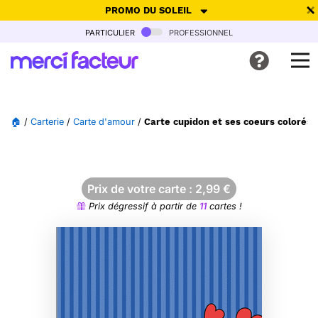
PROMO DU SOLEIL
particulier
professionnel
-30% de réduction avec le code
SUMMER26
pour envoyer des
cartes ensoleillées, jusqu'au 6 Août !
Envoyer des cartes
🏠
/
Carterie
/
Carte d'amour
/
Carte cupidon et ses coeurs colorés
Ne plus afficher
Prix de votre carte :
2,99
€
Prix dégressif à partir de
11
cartes !