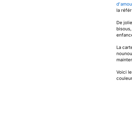
d'amou
la réfé
De joli
bisous,
enfance
La cart
nounour
mainten
Voici l
couleur