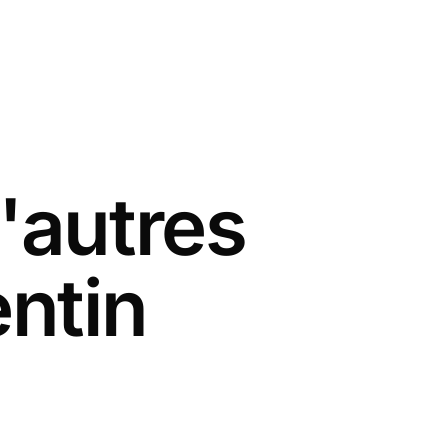
'autres
entin