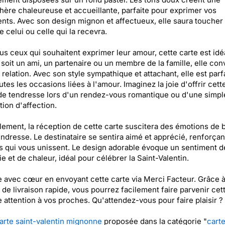
ère chaleureuse et accueillante, parfaite pour exprimer vos
nts. Avec son design mignon et affectueux, elle saura toucher 
 celui ou celle qui la recevra.
us ceux qui souhaitent exprimer leur amour, cette carte est idé
soit un ami, un partenaire ou un membre de la famille, elle con
relation. Avec son style sympathique et attachant, elle est parf
utes les occasions liées à l'amour. Imaginez la joie d'offrir cett
de tendresse lors d'un rendez-vous romantique ou d'une simpl
tion d'affection.
ement, la réception de cette carte suscitera des émotions de
endresse. Le destinataire se sentira aimé et apprécié, renforçant
ns qui vous unissent. Le design adorable évoque un sentiment d
ie et de chaleur, idéal pour célébrer la Saint-Valentin.
e avec cœur en envoyant cette carte via Merci Facteur. Grâce à
 de livraison rapide, vous pourrez facilement faire parvenir cet
e attention à vos proches. Qu'attendez-vous pour faire plaisir ?
arte saint-valentin mignonne
proposée dans la catégorie "
cart