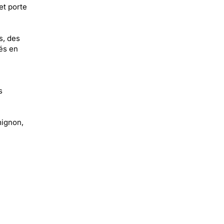
et porte
s, des
és en
s
mignon,