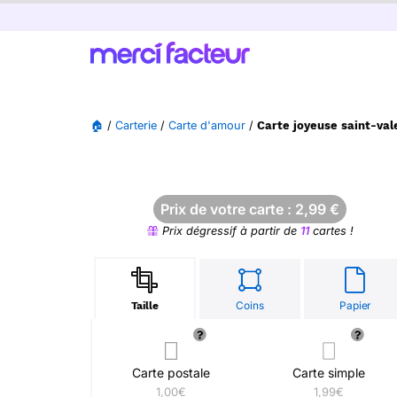
🏠
/
Carterie
/
Carte d'amour
/
Carte joyeuse saint-val
Prix de votre carte :
2,99
€
Prix dégressif à partir de
11
cartes !
Coins
Papier
Taille
Carte postale
Carte simple
1,00€
1,99€