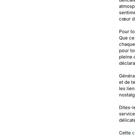
atmosph
sentime
cœur de
Pour to
Que ce 
chaque 
pour to
pleine 
déclara
Général
et de t
les lie
nostalg
Dites-l
service
délicat
Cette
c