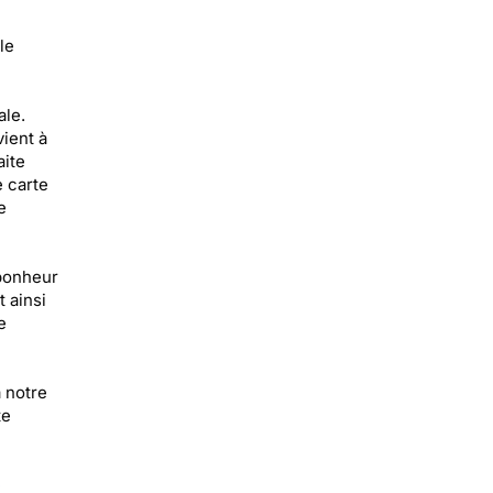
le
ale.
vient à
aite
e carte
e
 bonheur
 ainsi
e
 notre
te
e