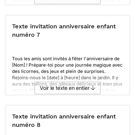
moments. N'oublie pas d'apporter ton sourire et ta
bonne humeur. Réponds-moi vite pour que je
sache si tu viens !
Envoyer ce texte par La Poste
Texte invitation anniversaire enfant
ou :
numéro 7
Copier
Recevoir par mail
Envoyer
Envoyer via Whatsapp
Tous les amis sont invités à fêter l'anniversaire de
[Nom] ! Prépare-toi pour une journée magique avec
des licornes, des jeux et plein de surprises.
Rejoins-nous le [date] à [heure] dans le jardin. Il y
aura des ballons, des gâteaux délicieux et bien plus
Voir le texte en entier
encore. N’oublie pas de venir avec ton plus beau
sourire.
Ensemble, nous allons passer un moment
Envoyer ce texte par La Poste
inoubliable et créer des souvenirs. Confirme ta
présence rapidement pour ne rien manquer de
Texte invitation anniversaire enfant
cette jolie fête !
ou :
numéro 8
Copier
Recevoir par mail