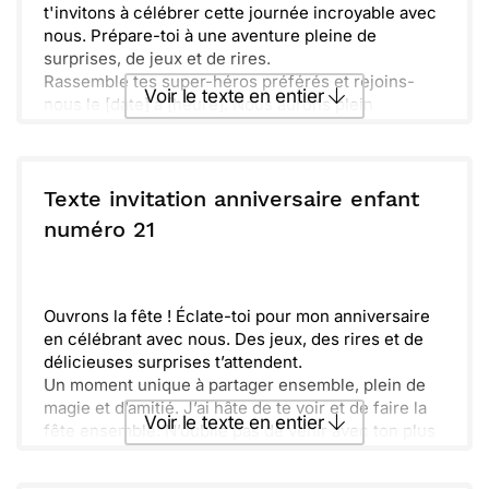
t'invitons à célébrer cette journée incroyable avec
nous. Prépare-toi à une aventure pleine de
surprises, de jeux et de rires.
Rassemble tes super-héros préférés et rejoins-
Voir le texte en entier
nous le [date] à [heure]. Nous aurons plein
d'activités à faire ensemble et un délicieux gâteau
pour tous les amis.
Envoyer ce texte par La Poste
Tu vas voir, ce sera inoubliable ! N'oublie pas de
confirmer ta présence pour que nous puissions
Texte invitation anniversaire enfant
tout préparer, car plus on est de fous, plus on rit !
ou :
numéro 21
Copier
Recevoir par mail
Envoyer
Envoyer via Whatsapp
Ouvrons la fête ! Éclate-toi pour mon anniversaire
en célébrant avec nous. Des jeux, des rires et de
délicieuses surprises t’attendent.
Un moment unique à partager ensemble, plein de
magie et d’amitié. J’ai hâte de te voir et de faire la
Voir le texte en entier
fête ensemble. N’oublie pas de venir avec ton plus
grand sourire !