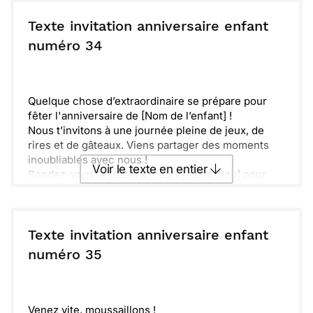
Envoyer ce texte par La Poste
manquer ça, ça sera incroyable.
Réponds s'il te plaît avant le [date limite].
Texte invitation anniversaire enfant
L'amusement est garanti, et je suis sûr que tu vas
ou :
numéro 34
Copier
Recevoir par mail
adorer !
Envoyer
Envoyer via Whatsapp
Quelque chose d’extraordinaire se prépare pour
fêter l'anniversaire de [Nom de l’enfant] !
Nous t’invitons à une journée pleine de jeux, de
rires et de gâteaux. Viens partager des moments
inoubliables avec nous !
Voir le texte en entier
Rendez-vous le [date] à [heure] chez [lieu] pour
célébrer ensemble cet événement spécial. N’oublie
pas d’apporter ta bonne humeur !
Envoyer ce texte par La Poste
S’il te plaît, confirme ta présence avant le [date
limite]. Nous avons hâte de te voir et de faire la fête
Texte invitation anniversaire enfant
ensemble pour un anniversaire mémorable !
ou :
numéro 35
Copier
Recevoir par mail
Envoyer
Envoyer via Whatsapp
Venez vite, moussaillons !