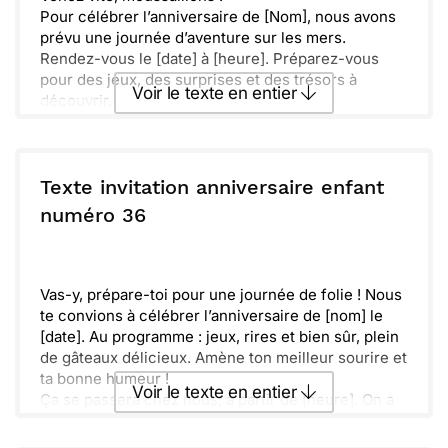
Pour célébrer l’anniversaire de [Nom], nous avons
prévu une journée d’aventure sur les mers.
Rendez-vous le [date] à [heure]. Préparez-vous
pour des jeux, des surprises et des trésors à
Voir le texte en entier
découvrir.
N’oubliez pas votre plus beau déguisement de
pirate et votre bonne humeur. Goutez aux délices
Envoyer ce texte par La Poste
que nous avons préparés.
On vous attend avec impatience pour une chasse
Texte invitation anniversaire enfant
au trésor inoubliable !
ou :
numéro 36
Copier
Recevoir par mail
Envoyer
Envoyer via Whatsapp
Vas-y, prépare-toi pour une journée de folie ! Nous
te convions à célébrer l’anniversaire de [nom] le
[date]. Au programme : jeux, rires et bien sûr, plein
de gâteaux délicieux. Amène ton meilleur sourire et
ta bonne humeur !
Voir le texte en entier
Ça se passera chez nous, à partir de [heure]. On a
prévu plein d’activités et de surprises. N’oublie pas
de confirmer ta présence pour qu’on puisse bien