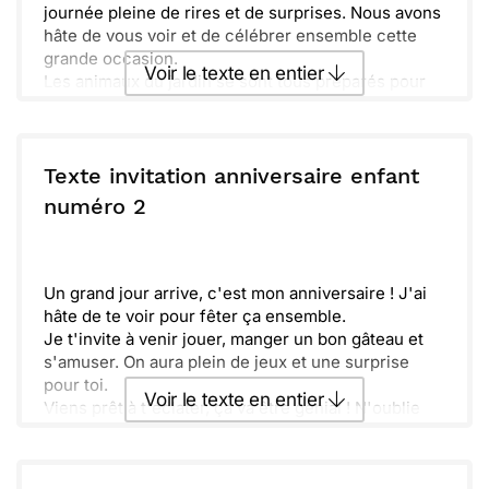
journée pleine de rires et de surprises. Nous avons
hâte de vous voir et de célébrer ensemble cette
grande occasion.
Voir le texte en entier
Les animaux du jardin se sont tous préparés pour
cette fête exceptionnelle. Il y aura des jeux, des
chansons, et bien sûr, un délicieux gâteau.
Envoyer ce texte par La Poste
N’oubliez pas d’apporter votre sourire et votre
bonne humeur !
Texte invitation anniversaire enfant
Tout le monde est le bienvenu pour rendre cette
ou :
numéro 2
Copier
Recevoir par mail
journée inoubliable. Alors, venez nombreux pour
faire de ce moment un souvenir magique qui
Envoyer
Envoyer via Whatsapp
restera gravé dans nos cœurs.
Un grand jour arrive, c'est mon anniversaire ! J'ai
hâte de te voir pour fêter ça ensemble.
Je t'invite à venir jouer, manger un bon gâteau et
s'amuser. On aura plein de jeux et une surprise
pour toi.
Voir le texte en entier
Viens prêt à t'éclater, ça va être génial ! N'oublie
pas d'apporter ton énergie pour bien s'amuser.
Réponds-moi pour dire si tu peux venir, j'espère
Envoyer ce texte par La Poste
vraiment te voir. À très bientôt, ça va être top !