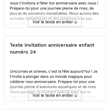
nous t'invitons à fêter ton anniversaire avec nous !
Prépare-toi pour une journée pleine de rires, de
jeux et de souvenirs inoubliables. Nous aurons des
activités fantastiques et des surprises à ne pas
Voir le texte en entier
manquer.
Grandes aventures t'attendent et nous sommes
impatients de te voir. N'oublie pas de venir avec ton
Envoyer ce texte par La Poste
sourire et ta bonne humeur ! À très vite pour une
célébration mémorable !
Texte invitation anniversaire enfant
ou :
numéro 24
Copier
Recevoir par mail
Envoyer
Envoyer via Whatsapp
Unicornes et sirènes, c'est la fête aujourd'hui ! Je
t'invite à plonger dans un monde magique pour
célébrer mon anniversaire. Prépare-toi pour une
journée pleine d'aventures aquatiques et de rires.
Viens partager ce moment spécial avec moi le
Voir le texte en entier
[date] à [heure]. Nous allons nous amuser comme
des petits poissons dans l'eau. Mes amis seront là
et il y aura plein de surprises à découvrir.