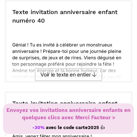
Envoyer ce texte par La Poste
Ensemble, nous allons faire la fête jusqu'à la
tombée de la nuit. Je suis sûr que tu vas adorer les
Texte invitation anniversaire enfant
jeux et les activités que j'ai prévus.
ou :
numéro 40
Copier
Recevoir par mail
Un grand merci d'être mon ami et de célébrer cette
journée spéciale à mes côtés. J'ai hâte de te voir et
Envoyer
Envoyer via Whatsapp
de créer des souvenirs mémorables ensemble. À
très vite !
Génial ! Tu es invité à célébrer un monstrueux
anniversaire ! Prépare-toi pour une journée pleine
de surprises, de jeux et de rires. Viens déguisé en
ton personnage préféré pour rejoindre la fête !
Amène ton énergie et ta bonne humeur, car des
Voir le texte en entier
animations terrifiantes t’attendent. N’oublie pas de
confirmer ta présence d’ici le [date]. On a hâte de
fêter ça tous ensemble et de créer des souvenirs
Envoyer ce texte par La Poste
inoubliables !
Texte invitation anniversaire enfant
Envoyez vos invitations anniversaire enfants en
ou :
numéro 41
Copier
Recevoir par mail
quelques clics avec Merci Facteur >
Envoyer
Envoyer via Whatsapp
👍
-30%
avec le code
carte2025
Amis, venez fêter mon anniversaire !