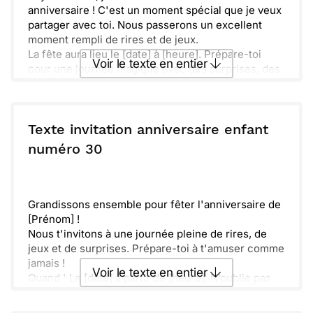
anniversaire ! C'est un moment spécial que je veux
partager avec toi. Nous passerons un excellent
moment rempli de rires et de jeux.
La fête aura lieu le [date] à [heure]. Prépare-toi
Voir le texte en entier
pour une journée magique avec des surprises, des
activités amusantes et plein de délicieux snacks.
N'oublie pas d'apporter ton enthousiasme !
Envoyer ce texte par La Poste
Réponds-moi vite, car je m'amuse déjà à l'idée de
te voir ! Viens t’amuser et célébrer avec nous ! Ta
Texte invitation anniversaire enfant
présence rendra cette journée encore plus belle.
ou :
numéro 30
Copier
Recevoir par mail
Envoyer
Envoyer via Whatsapp
Grandissons ensemble pour fêter l'anniversaire de
[Prénom] !
Nous t'invitons à une journée pleine de rires, de
jeux et de surprises. Prépare-toi à t'amuser comme
jamais !
Voir le texte en entier
Quand ' Le [date] à partir de [heure]. N’oublie pas
ton sourire !
Merci de confirmer ta présence avant le [date