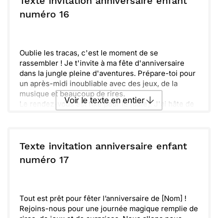
Texte invitation anniversaire enfant
N’oublie pas d’apporter ton plus beau costume pour
ou :
numéro 16
Copier
Recevoir par mail
ajouter de la magie.
Nous comptons sur toi pour partager cette journée
Envoyer
Envoyer via Whatsapp
spéciale.
Réponds-nous vite pour savoir si tu seras là pour
Oublie les tracas, c'est le moment de se
l’aventure !
rassembler ! Je t'invite à ma fête d'anniversaire
dans la jungle pleine d'aventures. Prépare-toi pour
un après-midi inoubliable avec des jeux, de la
musique et beaucoup de rires.
Voir le texte en entier
Le rendez-vous est fixé pour le [date]. J'ai hâte de
célébrer mes [âge] ans avec mes amis précieux.
Nous commencerons à [heure], alors n'oublie pas
Envoyer ce texte par La Poste
d'apporter ton énergie et ta bonne humeur.
Les animaux seront là, et il y aura des surprises à
Texte invitation anniversaire enfant
gogo. N'hésite pas à venir déguisé en ton animal
ou :
numéro 17
Copier
Recevoir par mail
préféré pour ajouter un peu de fun à la fête !
Merci de me dire si tu peux venir, ça me fera super
Envoyer
Envoyer via Whatsapp
plaisir. À bientôt pour une journée pleine de joie !
Tout est prêt pour fêter l’anniversaire de [Nom] !
Rejoins-nous pour une journée magique remplie de