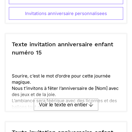
Invitations anniversaire personnalisees
Texte invitation anniversaire enfant
numéro 15
Sourire, c’est le mot d’ordre pour cette journée
magique.
Nous t’invitons à fêter l’anniversaire de [Nom] avec
des jeux et de la joie.
L’ambiance sera féérique avec des licornes et des
Voir le texte en entier
ballons tout autour.
Prépare-toi à vivre des moments inoubliables et
pleins de rires.
Envoyer ce texte par La Poste
Ce sera une belle occasion de célébrer ensemble,
en s’amusant.