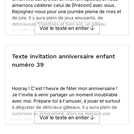
aimerions célébrer celui de [Prénom] avec vous.
Rejoignez-nous pour une journée pleine de rires et
de joie. Il y aura plein de jeux amusants, de
délicieuses friandises et bien sûr, un gâteau
Voir le texte en entier
magnifique.
La fête aura lieu le [date] à [heure]. Nous vous
attendons chez nous pour partager des souvenirs
Envoyer ce texte par La Poste
inoubliables. N'oubliez pas d'apporter votre sourire
!
Texte invitation anniversaire enfant
Des surprises vous attendent tout au long de la
ou :
numéro 39
Copier
Recevoir par mail
journée. Ce sera une aventure magique dans un
monde de féérie et de bonheur.
Envoyer
Envoyer via Whatsapp
Quoi de mieux que de se retrouver ensemble pour
faire la fête ' Merci de confirmer votre présence
Hooray ! C'est l'heure de fêter mon anniversaire !
avant le [date limite]. À très bientôt !
Je t'invite à venir partager un moment inoubliable
avec moi. Prépare-toi à t'amuser, à jouer et surtout
à déguster de délicieux gâteaux. Il y aura plein de
surprises au programme, alors ne manque pas
Voir le texte en entier
cette fête.
On se retrouve le [date] à [heure]. N'oublie pas
d'apporter ton sourire et ta bonne humeur !