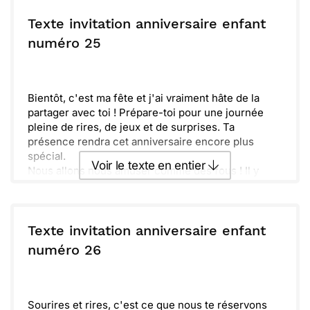
Envoyer ce texte par La Poste
N'oublie pas de confirmer ta présence avant [date
limite]. Je suis sûr que tu ne veux pas rater cette
Texte invitation anniversaire enfant
journée incroyable. À très bientôt sous les vagues !
ou :
numéro 25
Copier
Recevoir par mail
Envoyer
Envoyer via Whatsapp
Bientôt, c'est ma fête et j'ai vraiment hâte de la
partager avec toi ! Prépare-toi pour une journée
pleine de rires, de jeux et de surprises. Ta
présence rendra cet anniversaire encore plus
spécial.
Voir le texte en entier
Nous allons nous amuser comme des fous ! Il y
aura plein de gâteaux, de bonbons et de bonnes
choses à manger. N'oublie pas de venir avec ton
Envoyer ce texte par La Poste
plus beau sourire !
Déjà, je compte sur toi pour que cette journée soit
Texte invitation anniversaire enfant
mémorable. Amène ton énergie et ta bonne
ou :
numéro 26
Copier
Recevoir par mail
humeur, car je suis sûr que ça va être magique ! À
très bientôt !
Envoyer
Envoyer via Whatsapp
Sourires et rires, c'est ce que nous te réservons