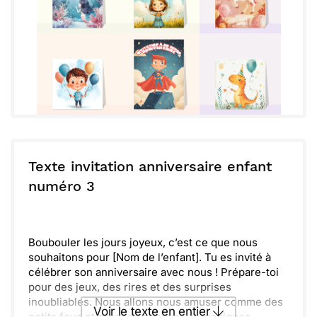
Texte invitation anniversaire enfant
numéro 3
Boubouler les jours joyeux, c’est ce que nous
souhaitons pour [Nom de l’enfant]. Tu es invité à
célébrer son anniversaire avec nous ! Prépare-toi
pour des jeux, des rires et des surprises
inoubliables. Nous allons nous amuser comme des
Voir le texte en entier
petits fous et créer des souvenirs magiques