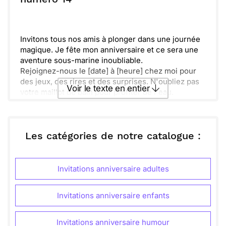
Envoyer
Envoyer via Whatsapp
Invitons tous nos amis à plonger dans une journée
magique. Je fête mon anniversaire et ce sera une
aventure sous-marine inoubliable.
Rejoignez-nous le [date] à [heure] chez moi pour
des jeux, des rires et des surprises. N'oubliez pas
Voir le texte en entier
votre maillot de bain pour profiter de l'eau.
Venez partager ce moment fabuleux avec nous.
Votre présence rendra cette journée encore plus
Envoyer ce texte par La Poste
spéciale !
Les catégories de notre catalogue :
ou :
Copier
Recevoir par mail
Invitations anniversaire adultes
Envoyer
Envoyer via Whatsapp
Invitations anniversaire enfants
Invitations anniversaire humour