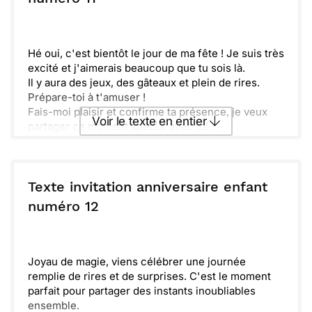
Envoyer
Envoyer via Whatsapp
Hé oui, c'est bientôt le jour de ma fête ! Je suis très
excité et j'aimerais beaucoup que tu sois là.
Il y aura des jeux, des gâteaux et plein de rires.
Prépare-toi à t'amuser !
Fais-moi plaisir et confirme ta présence, je veux
Voir le texte en entier
partager ce moment spécial avec toi.
On se retrouve le [date] à [heure]. N'oublie pas
d'apporter ta bonne humeur !
Envoyer ce texte par La Poste
Texte invitation anniversaire enfant
ou :
numéro 12
Copier
Recevoir par mail
Envoyer
Envoyer via Whatsapp
Joyau de magie, viens célébrer une journée
remplie de rires et de surprises. C'est le moment
parfait pour partager des instants inoubliables
ensemble.