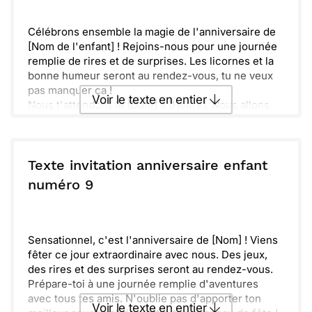
Envoyer
Envoyer via Whatsapp
Célébrons ensemble la magie de l'anniversaire de
[Nom de l'enfant] ! Rejoins-nous pour une journée
remplie de rires et de surprises. Les licornes et la
bonne humeur seront au rendez-vous, tu ne veux
pas manquer ça !
Voir le texte en entier
Nous t'attendons le [Date] à [Heure]. Nous allons
nous amuser avec des jeux enchantés et déguster
de délicieux gâteaux. Prépare-toi pour des
Envoyer ce texte par La Poste
moments inoubliables dans un monde féerique.
N’oublie pas de confirmer ta présence avant le
Texte invitation anniversaire enfant
[Date limite]. Viens avec ton plus beau sourire et
ou :
numéro 9
Copier
Recevoir par mail
tes amis, car c'est l'heure de l’imagination et du
bonheur ! À très bientôt !
Envoyer
Envoyer via Whatsapp
Sensationnel, c'est l'anniversaire de [Nom] ! Viens
fêter ce jour extraordinaire avec nous. Des jeux,
des rires et des surprises seront au rendez-vous.
Prépare-toi à une journée remplie d'aventures
avec tous tes amis. N'oublie pas d'apporter ton
Voir le texte en entier