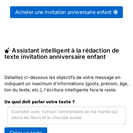
messages Invitations anniversaire enfants (ou
d'autres messages de la catégorie "
Invitation
Acheter une Invitation anniversaire enfant
anniversaire enfant
") ou partagez ces modèles de
textes sur vos réseaux sociaux.
En quelques clics, récupérez le texte Invitation
anniversaire enfant qui vous convient, ou envoyez
ce texte personnalisé par La Poste avec Merci
Assistant intelligent à la rédaction de
Facteur (c'est rapide et pas cher). Merci Facteur
texte invitation anniversaire enfant
vous propose 36 invitations anniversaire enfants à
envoyer avec le texte de votre choix.
Détaillez ci-dessous les objectifs de votre message en
indiquant un maximum d'informations (goûts, prénom, âge,
ton du texte, etc.), l'écriture intelligente fera le reste.
De quoi doit parler votre texte ?