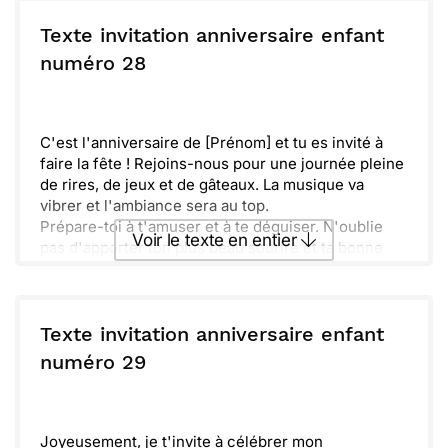
Envoyer ce texte par La Poste
surprises.
Dis-moi si tu viens ! J’ai hâte de célébrer ce
Texte invitation anniversaire enfant
moment spécial en ta compagnie !
ou :
numéro 28
Copier
Recevoir par mail
Envoyer
Envoyer via Whatsapp
C'est l'anniversaire de [Prénom] et tu es invité à
faire la fête ! Rejoins-nous pour une journée pleine
de rires, de jeux et de gâteaux. La musique va
vibrer et l'ambiance sera au top.
Prépare-toi à t'amuser et à te déguiser. N'oublie
Voir le texte en entier
pas d'apporter ton plus beau sourire et ta bonne
humeur, car nous allons réaliser de merveilleux
souvenirs ensemble. Réserve ta place avant le
Envoyer ce texte par La Poste
[date] !
Texte invitation anniversaire enfant
ou :
numéro 29
Copier
Recevoir par mail
Envoyer
Envoyer via Whatsapp
Joyeusement, je t'invite à célébrer mon