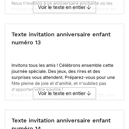
Nous t'invitons à un anniversaire enchanté où les
Voir le texte en entier
licornes et les étoiles seront de la fête. Prépare-toi
à te régaler avec des douceurs et des jeux
fantastiques.
Envoyer ce texte par La Poste
Après-midi amusant, plein d'amis et d’amour, c'est
tout ce qu'il te faut pour faire briller cette journée.
Texte invitation anniversaire enfant
On t'attend avec impatience pour vivre une
ou :
numéro 13
Copier
Recevoir par mail
aventure mémorable !
Envoyer
Envoyer via Whatsapp
Invitons tous les amis ! Célébrons ensemble cette
journée spéciale. Des jeux, des rires et des
surprises vous attendent. Préparez-vous pour une
fête pleine de joie et d'amitié, et n'oubliez pas
d'apporter votre sourire !
Voir le texte en entier
Rendez-vous le [date] à [heure] chez moi. Ce sera
l'occasion de créer des souvenirs mémorables et
de partager plein de bonheur. Je compte sur votre
Envoyer ce texte par La Poste
présence pour rendre cette journée inoubliable !
Texte invitation anniversaire enfant
ou :
numéro 14
Copier
Recevoir par mail