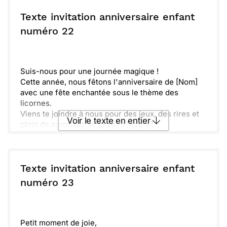
Envoyer ce texte par La Poste
Texte invitation anniversaire enfant
ou :
numéro 22
Copier
Recevoir par mail
Envoyer
Envoyer via Whatsapp
Suis-nous pour une journée magique !
Cette année, nous fêtons l'anniversaire de [Nom]
avec une fête enchantée sous le thème des
licornes.
Viens te joindre à nous pour des jeux, des rires et
Voir le texte en entier
plein de surprises, le [date] à [heure].
N'oublie pas d'apporter ta bonne humeur et ta
petite touche de magie, car ensemble, nous allons
Envoyer ce texte par La Poste
vivre des moments extraordinaires qui resteront
gravés dans nos cœurs. C'est le moment idéal pour
Texte invitation anniversaire enfant
célébrer des souvenirs scintillants !
ou :
numéro 23
Copier
Recevoir par mail
Envoyer
Envoyer via Whatsapp
Petit moment de joie,