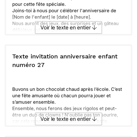
pour cette fête spéciale.
Joins-toi à nous pour célébrer l'anniversaire de
[Nom de l'enfant] le [date] à [heure].
Nous auront des jeux, des surprises et un gâteau
Voir le texte en entier
délicieux qui fera plaisir à tous.
Ne manque pas cette journée remplie de joie et
d'amusement, où tu découvriras un univers
Envoyer ce texte par La Poste
magique !
Texte invitation anniversaire enfant
ou :
numéro 27
Copier
Recevoir par mail
Envoyer
Envoyer via Whatsapp
Buvons un bon chocolat chaud après l’école. C’est
une fête amusante où chacun pourra jouer et
s’amuser ensemble.
Ensemble, nous ferons des jeux rigolos et peut-
être un duo de clowns ! N'oublie pas ton sourire,
Voir le texte en entier
car cela rendra la journée encore plus belle.
Fais comme chez toi, ramène tes amis pour profiter
de cette superbe journée pleine de rires et de