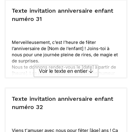
Envoyer ce texte par La Poste
limite] et de nous dire si tu viens seul ou avec un(e)
ami(e). Quoique la fête sera superbe, elle le sera
Texte invitation anniversaire enfant
encore plus avec toi !
ou :
numéro 31
Copier
Recevoir par mail
Envoyer
Envoyer via Whatsapp
Merveilleusement, c’est l’heure de fêter
l’anniversaire de [Nom de l’enfant] ! Joins-toi à
nous pour une journée pleine de rires, de magie et
de surprises.
Nous te donnons rendez-vous le [date] à partir de
Voir le texte en entier
[heure]. Les jeux, les gâteaux et la bonne humeur
seront au programme. Viens prêt à t’amuser !
Nous avons hâte de partager ce moment
Envoyer ce texte par La Poste
exceptionnel avec toi. Prépare-toi pour une fête
mémorable qui promet d’être inoubliable !
Texte invitation anniversaire enfant
ou :
numéro 32
Copier
Recevoir par mail
Envoyer
Envoyer via Whatsapp
Viens t'amuser avec nous pour fêter [âge] ans ! Ça