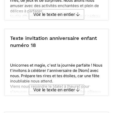
rires, de jeux et de surprises. Nous allons nous
amuser avec des activités enchantées et plein de
délices à partager.
Voir le texte en entier
Inutile d’hésiter, ton sourire est le meilleur cadeau.
Ne manque pas cette célébration fantastique où
chaque moment sera rempli de joie. Prépare-toi à
Envoyer ce texte par La Poste
vivre des instants inoubliables avec tous les amis. À
très bientôt pour ce grand jour !
Texte invitation anniversaire enfant
ou :
numéro 18
Copier
Recevoir par mail
Envoyer
Envoyer via Whatsapp
Unicornes et magie, c'est la journée parfaite ! Nous
t'invitons à célébrer l'anniversaire de [Nom] avec
nous. Prépare tes rires et tes étoiles, car une fête
inoubliable nous attend.
Viens nous rejoindre le [date] à [heure] pour
Voir le texte en entier
s'amuser ensemble. Il y aura des jeux, des gâteaux
et plein de surprises. N'oublie pas d'apporter ton
plus beau costume.
Envoyer ce texte par La Poste
Quelles seront tes aventures ' Nous avons hâte de
te voir et de partager ce moment de joie et d'amitié.