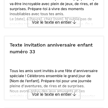
va être incroyable avec plein de jeux, de rires, et de
surprises. Prépare-toi à vivre des moments
inoubliables avec tous tes amis.
Le [date], à [heure], chez [nom]. N'oublie pas de
Voir le texte en entier
prendre ton meilleur sourire et ton énergie. On a
hâte de te voir et de partager cette journée
ensemble. En avant pour une fête mémorable !
Envoyer ce texte par La Poste
Texte invitation anniversaire enfant
ou :
numéro 33
Copier
Recevoir par mail
Envoyer
Envoyer via Whatsapp
Tous les amis sont invités à une fête d'anniversaire
spéciale ! Célébrons ensemble le grand jour de
[Nom de l’enfant]. Prépare-toi pour une journée
pleine d'aventures, de rires et de surprises.
Nous avons prévu des jeux amusants et des
Voir le texte en entier
activités qui vont te plaire. N’oublie pas d’apporter
ton enthousiasme !
La fête aura lieu le [date] à [heure]. Tu ne veux pas