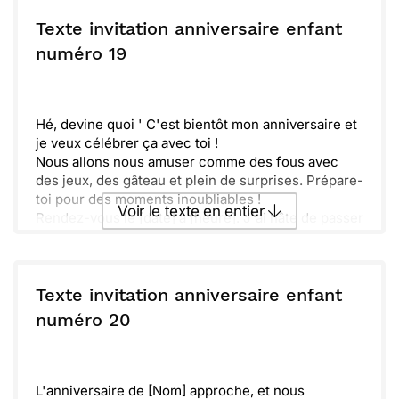
Réponds-nous vite si tu peux venir !
ou :
Copier
Recevoir par mail
Texte invitation anniversaire enfant
numéro 19
Envoyer
Envoyer via Whatsapp
Hé, devine quoi ' C'est bientôt mon anniversaire et
je veux célébrer ça avec toi !
Nous allons nous amuser comme des fous avec
des jeux, des gâteau et plein de surprises. Prépare-
toi pour des moments inoubliables !
Voir le texte en entier
Rendez-vous le [date] à [heure]. J'ai hâte de passer
une journée remplie de rires et d'amitié.
Faîtes-moi savoir si tu peux venir, ça serait génial
Envoyer ce texte par La Poste
de fêter ça ensemble !
Texte invitation anniversaire enfant
ou :
numéro 20
Copier
Recevoir par mail
Envoyer
Envoyer via Whatsapp
L'anniversaire de [Nom] approche, et nous