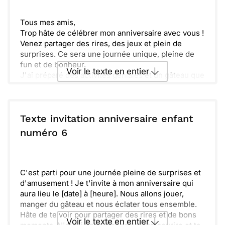
Envoyer
Envoyer via Whatsapp
Tous mes amis,
Trop hâte de célébrer mon anniversaire avec vous !
Venez partager des rires, des jeux et plein de
surprises. Ce sera une journée unique, pleine de
fun et de bonheur.
Voir le texte en entier
J'ai préparé des activités géniales et un gâteau que
vous allez adorer. N'oubliez pas d'apporter votre
plus beau sourire et votre énergie pour s'amuser !
Envoyer ce texte par La Poste
Rendez-vous le [date] à [heure]. Assurez-vous de
me dire si vous venez. À très vite, ça va être super !
Texte invitation anniversaire enfant
ou :
numéro 6
Copier
Recevoir par mail
Envoyer
Envoyer via Whatsapp
C'est parti pour une journée pleine de surprises et
d'amusement ! Je t'invite à mon anniversaire qui
aura lieu le [date] à [heure]. Nous allons jouer,
manger du gâteau et nous éclater tous ensemble.
Hâte de te voir pour partager des rires et de bons
Voir le texte en entier