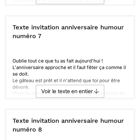
Déjà hâte de te voir et de passer un moment
mémorable ensemble ! Ne manque pas ce rendez-
vous savoureux. On va en faire un délice
Envoyer ce texte par La Poste
d'anniversaire qui restera gravé dans nos
mémoires !
Texte invitation anniversaire humour
ou :
numéro 7
Copier
Recevoir par mail
Envoyer
Envoyer via Whatsapp
Oublie tout ce que tu as fait aujourd'hui !
L'anniversaire approche et il faut fêter ça comme il
se doit.
Le gâteau est prêt et il n'attend que toi pour être
dévoré.
Voir le texte en entier
Viens te joindre à nous pour une journée pleine de
rires et d'amitié.
Envoyer ce texte par La Poste
Texte invitation anniversaire humour
ou :
numéro 8
Copier
Recevoir par mail