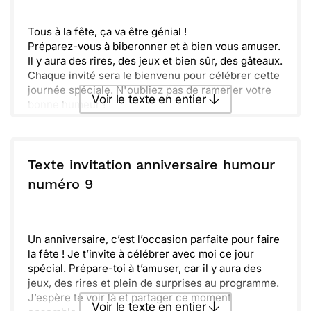
Envoyer
Envoyer via Whatsapp
Tous à la fête, ça va être génial !
Préparez-vous à biberonner et à bien vous amuser.
Il y aura des rires, des jeux et bien sûr, des gâteaux.
Chaque invité sera le bienvenu pour célébrer cette
journée spéciale. N'oubliez pas de ramener votre
Voir le texte en entier
bonne humeur !
Hâte de vous voir tous pour faire le plein de
souvenirs inoubliables !
Envoyer ce texte par La Poste
Texte invitation anniversaire humour
ou :
numéro 9
Copier
Recevoir par mail
Envoyer
Envoyer via Whatsapp
Un anniversaire, c’est l’occasion parfaite pour faire
la fête ! Je t’invite à célébrer avec moi ce jour
spécial. Prépare-toi à t’amuser, car il y aura des
jeux, des rires et plein de surprises au programme.
J’espère te voir là et partager ce moment
Voir le texte en entier