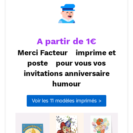
N'oubliez pas, la fête est encore plus sympa avec
vous.
ou :
Copier
Recevoir par mail
Faites-moi savoir si vous pouvez venir, ça va être
grandiose ! Au plaisir de vous voir au parc, prêts à
Envoyer
Envoyer via Whatsapp
faire la fête !
A partir de 1€
Merci Facteur
imprime et
poste
pour vous vos
invitations anniversaire
humour
Voir les 11 modèles imprimés >