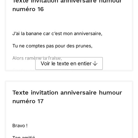
Texte invitation anniversaire humour
ou :
numéro 16
Copier
Recevoir par mail
Envoyer
Envoyer via Whatsapp
J’ai la banane car c’est mon anniversaire,
Tu ne comptes pas pour des prunes,
Alors ramène ta fraise,
Voir le texte en entier
Garde une poire pour la soif,
Et viens avec la pèche,
Envoyer ce texte par La Poste
Texte invitation anniversaire humour
Tu es invité, alors arrête tes salades…. de fruits.
ou :
numéro 17
Copier
Recevoir par mail
Envoyer
Envoyer via Whatsapp
Bravo !
Ton amitié,