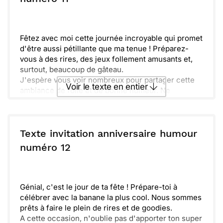
Envoyer
Envoyer via Whatsapp
Fêtez avec moi cette journée incroyable qui promet
d'être aussi pétillante que ma tenue ! Préparez-
vous à des rires, des jeux follement amusants et,
surtout, beaucoup de gâteau.
J'espère vous voir nombreux pour partager cette
Voir le texte en entier
ambiance de folie et de bonne humeur. Ne
manquez pas l'occasion d'apporter votre plus
grand sourire et votre bonne humeur.
Envoyer ce texte par La Poste
Goutez aux surprises que j'ai préparées, et soyez
prêt pour une soirée épique ! Éclatez-vous et
Texte invitation anniversaire humour
profitons ensemble de cette belle fête !
ou :
numéro 12
Copier
Recevoir par mail
Envoyer
Envoyer via Whatsapp
Génial, c'est le jour de ta fête ! Prépare-toi à
célébrer avec la banane la plus cool. Nous sommes
prêts à faire le plein de rires et de goodies.
A cette occasion, n'oublie pas d'apporter ton super