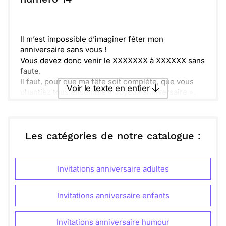
BELLE JOURNEE PLEINE D’AMOUR !
Envoyer
Envoyer via Whatsapp
Il m’est impossible d’imaginer fêter mon
anniversaire sans vous !
Vous devez donc venir le XXXXXXX à XXXXXX sans
faute.
Il faut, pour que ma fête soit complète, que vous
Voir le texte en entier
chantiez tous ensemble « Joyeux anniversaire ».
Et cela avec un grand sourire comme si vous
n’étiez pas obligés.
Envoyer ce texte par La Poste
Ensuite, il faudra manger mon gâteau d’anniversaire
en disant :
Les catégories de notre catalogue :
‘’Hummmm ; le gâteau que tu as fait est vraiment
ou :
Copier
Recevoir par mail
délicieux. ‘’
Ainsi ma fête sera complète.
Invitations anniversaire adultes
Envoyer
Envoyer via Whatsapp
Voila, j’espère ne pas être trop « directif », car je
n’aime pas imposer les choses.
Invitations anniversaire enfants
Je vous embrasse très très fort, et à bientôt
Invitations anniversaire humour