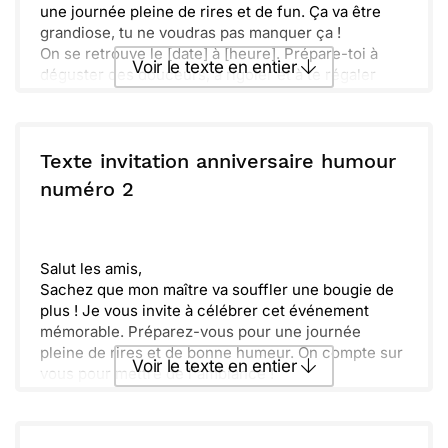
une journée pleine de rires et de fun. Ça va être
grandiose, tu ne voudras pas manquer ça !
On se retrouve le [date] à [heure]. Prépare-toi à
Voir le texte en entier
déguster des douceurs, à rigoler et à te régaler
avec des surprises qui feront danser tous les
papilles.
Envoyer ce texte par La Poste
Viens comme tu es, l'important c'est de s'amuser
ensemble. On compte sur toi pour faire gonfler
Texte invitation anniversaire humour
notre banane d'anniversaire ! À très vite !
ou :
numéro 2
Copier
Recevoir par mail
Envoyer
Envoyer via Whatsapp
Salut les amis,
Sachez que mon maître va souffler une bougie de
plus ! Je vous invite à célébrer cet événement
mémorable. Préparez-vous pour une journée
pleine de rires et de bonne humeur. On compte sur
Voir le texte en entier
vous pour mettre de l'ambiance !
L'occasion sera parfaite pour partager plein de
bons moments ensemble. Pensez à apporter votre
Envoyer ce texte par La Poste
bonne humeur et vos blagues les plus drôles.