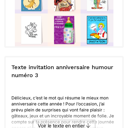
Texte invitation anniversaire humour
numéro 3
Délicieux, c’est le mot qui résume le mieux mon
anniversaire cette année ! Pour l’occasion, j’ai
prévu plein de surprises qui vont faire plaisir :
gâteaux, jeux et un incroyable moment de folie. Je
compte sur ta présence pour rendre cette journée
Voir le texte en entier
encore plus unique, surtout avec ton humour.