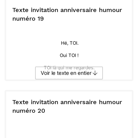
ou :
Copier
Recevoir par mail
Texte invitation anniversaire humour
numéro 19
Envoyer
Envoyer via Whatsapp
Hé, TOI.
Oui TOI !
TOI là qui me regardes.
Voir le texte en entier
OUI TOI, parfaitement !
OUI c'est TOI que j'invite à mon anniversaire le
Envoyer ce texte par La Poste
xx/xx/xx à xxHxx !
Texte invitation anniversaire humour
ou :
numéro 20
Copier
Recevoir par mail
Envoyer
Envoyer via Whatsapp