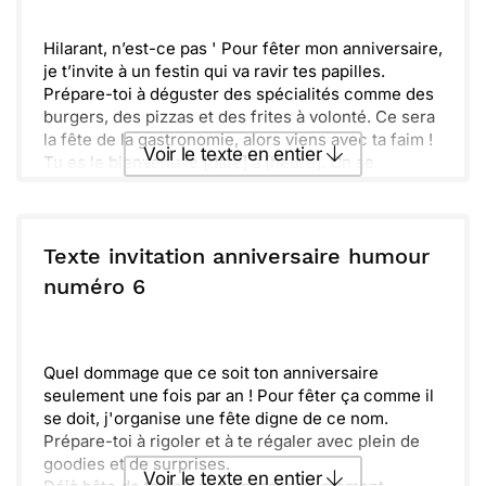
Envoyer
Envoyer via Whatsapp
qui nous attend. Ne laisse pas un annuaire de
excuses t'empêcher de venir !
Hilarant, n’est-ce pas ' Pour fêter mon anniversaire,
je t’invite à un festin qui va ravir tes papilles.
Prépare-toi à déguster des spécialités comme des
burgers, des pizzas et des frites à volonté. Ce sera
la fête de la gastronomie, alors viens avec ta faim !
Voir le texte en entier
Tu es le bienvenu le [date] à [heure]. On se
retrouve chez moi pour un repas mémorable plein
de bonne humeur et de rires. Je suis impatient
Envoyer ce texte par La Poste
d’être entouré de mes amis pour célébrer cette
journée spéciale.
Texte invitation anniversaire humour
N’oublie surtout pas d’apporter ton appétit et ta joie
ou :
numéro 6
Copier
Recevoir par mail
! Prépare-toi à t’amuser, car ce repas sera
inoubliable. À très bientôt, et n'oublie pas de
Envoyer
Envoyer via Whatsapp
confirmer ta présence.
Quel dommage que ce soit ton anniversaire
seulement une fois par an ! Pour fêter ça comme il
se doit, j'organise une fête digne de ce nom.
Prépare-toi à rigoler et à te régaler avec plein de
goodies et de surprises.
Voir le texte en entier