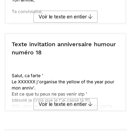
Ta convivialité,
Voir le texte en entier
Ta chaleur humaine,
En un mot ton humanité,
Envoyer ce texte par La Poste
Texte invitation anniversaire humour
T'ont fait gagner une invitation à mon anniversaire.
ou :
numéro 18
Copier
Recevoir par mail
Ta présence à cette fête qui a lieu le XXXXXX me
fera tellement plaisir !
Envoyer
Envoyer via Whatsapp
Je compte sur toi !
Salut, ca farte '
Le XXXXXX j'organise the yellow of the year pour
Encore toutes mes félicitations,
mon anniv'.
Est ce que tu peux ne pas venir stp '
Et à bientôt !
(désolé je crois que je t'ai cassé là !!!)
Voir le texte en entier
Allé, viens quand même, après tout je vais pas te
gâcher ton unique plaisir de l'année.
(je t'ai encore cassé là)
Envoyer ce texte par La Poste