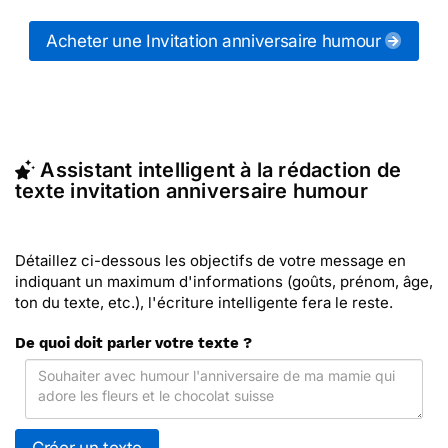
messages Invitations anniversaire humour (ou
d'autres messages de la catégorie "
Invitation
Acheter une Invitation anniversaire humour
anniversaire
") ou partagez ces modèles de textes
sur vos réseaux sociaux.
En quelques clics, récupérez le texte Invitation
anniversaire humour qui vous convient, ou envoyez
ce texte personnalisé par La Poste avec Merci
Assistant intelligent à la rédaction de
Facteur (c'est rapide et pas cher). Merci Facteur
texte invitation anniversaire humour
vous propose 11 invitations anniversaire humour à
envoyer avec le texte de votre choix.
Détaillez ci-dessous les objectifs de votre message en
indiquant un maximum d'informations (goûts, prénom, âge,
ton du texte, etc.), l'écriture intelligente fera le reste.
De quoi doit parler votre texte ?