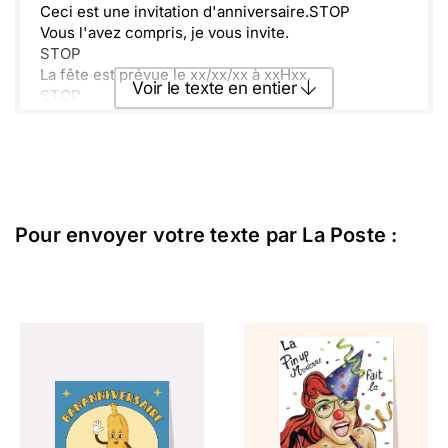
Ceci est une invitation d'anniversaire.STOP
Vous l'avez compris, je vous invite.
STOP
La fête est prévue le xx/xx/xx à xxHxx.
Voir le texte en entier
STOP
Venez, vous êtes attendus !
STOP
Envoyer ce texte par La Poste
ou :
Copier
Recevoir par mail
Pour envoyer votre texte par La Poste :
Envoyer
Envoyer via Whatsapp