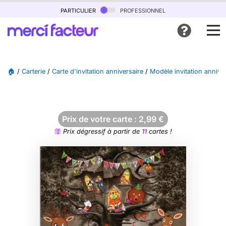
particulier
professionnel
🏠
/
Carterie
/
Carte d'invitation anniversaire
/
Modèle invitation annive
Prix de votre carte :
2,99
€
Prix dégressif à partir de
11
cartes !