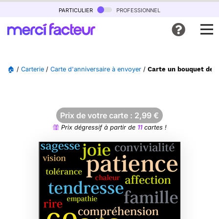
particulier
professionnel
🏠
/
Carterie
/
Carte d'anniversaire à envoyer
/
Carte un bouquet de 
Prix de votre carte :
2,99
€
Prix dégressif à partir de
11
cartes !