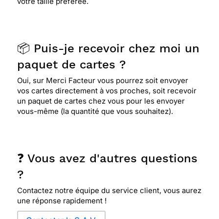
votre taille préférée.
⭐⭐⭐⭐
Le 16/02/2017 : Originale et adaptee
⭐⭐⭐⭐⭐ Le 28/06/2016 : Idéal pour un anniversaire
📦 Puis-je recevoir chez moi un
pour les 60 ans d'un membre de la famille, toutes
ces qualités l'illustre parfaitement!
paquet de cartes ?
Oui, sur Merci Facteur vous pourrez soit envoyer
vos cartes directement à vos proches, soit recevoir
⭐⭐⭐⭐
Le 04/05/2016 : Une carte avec Que de
un paquet de cartes chez vous pour les envoyer
bons conseils
vous-même (la quantité que vous souhaitez).
⭐⭐⭐⭐⭐ Le 06/03/2016 : Super
❓ Vous avez d'autres questions
?
⭐⭐⭐⭐
Le 21/12/2015 : Bon commentaire
Contactez notre équipe du service client, vous aurez
une réponse rapidement !
⭐⭐⭐⭐
Le 04/09/2015 : Elle est jolie et