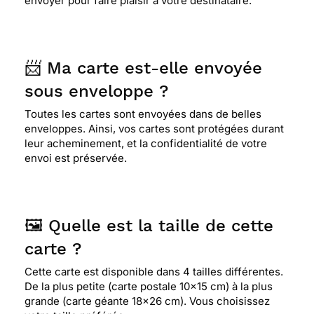
envoyer pour faire plaisir à votre destinataire.
⭐⭐⭐⭐
Le 22/12/2018 : Très bien !
⭐⭐⭐⭐
Le 25/08/2018 : carte Originale!
📨 Ma carte est-elle envoyée
sous enveloppe ?
⭐⭐⭐⭐
Le 01/01/2018 : Cette carte correspond à
Toutes les cartes sont envoyées dans de belles
la personnalité d'une amie d'enfance qui va avoir
enveloppes. Ainsi, vos cartes sont protégées durant
60 ans donc j'ai choisi celle-ci pour lui souhaiter
leur acheminement, et la confidentialité de votre
son anniversaire
envoi est préservée.
⭐⭐⭐⭐
Le 15/08/2017 : Moderne et originale
🖼️ Quelle est la taille de cette
carte ?
⭐⭐⭐⭐
Le 26/07/2017 : Je trouve que cette carte
est originale
Cette carte est disponible dans 4 tailles différentes.
De la plus petite (carte postale 10x15 cm) à la plus
grande (carte géante 18x26 cm). Vous choisissez