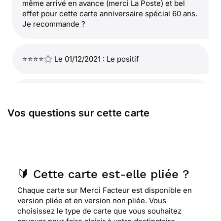
même arrivé en avance (merci La Poste) et bel
effet pour cette carte anniversaire spécial 60 ans.
Je recommande ?
⭐⭐⭐⭐
Le 01/12/2021 : Le positif
⭐⭐⭐⭐
Le 11/09/2021 : Tres jolie carte
Vos questions sur cette carte
⭐⭐⭐⭐⭐ Le 16/04/2021 : Belle carte qui décrit bien
la personne a qui je l'ai envoyer! merci facteur. g.
l.
🔰 Cette carte est-elle pliée ?
⭐⭐⭐⭐⭐ Le 11/03/2019 : Très bon service rapide et
Chaque carte sur Merci Facteur est disponible en
efficace
version pliée et en version non pliée. Vous
choisissez le type de carte que vous souhaitez