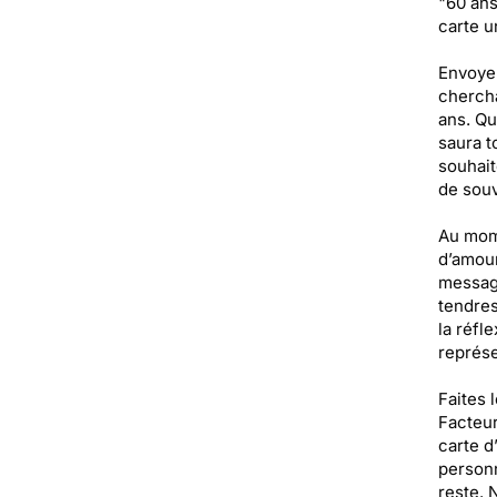
"60 ans
carte un
Envoyer
chercha
ans. Qu
saura t
souhait
de souv
Au mome
d’amour
message
tendres
la réfl
représe
Faites 
Facteur
carte d
personn
reste. 