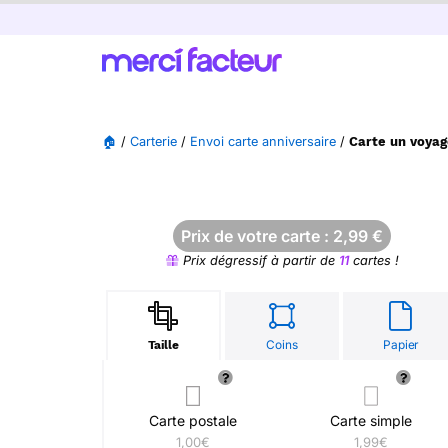
🏠
/
Carterie
/
Envoi carte anniversaire
/
Carte un voyag
Prix de votre carte :
2,99
€
Prix dégressif à partir de
11
cartes !
Coins
Papier
Taille
Carte postale
Carte simple
1,00€
1,99€