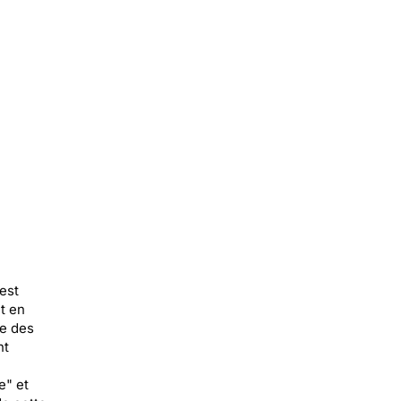
est
t en
ue des
nt
e" et