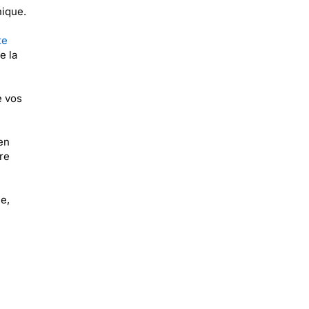
nique.
te
e la
e vos
en
re
e,