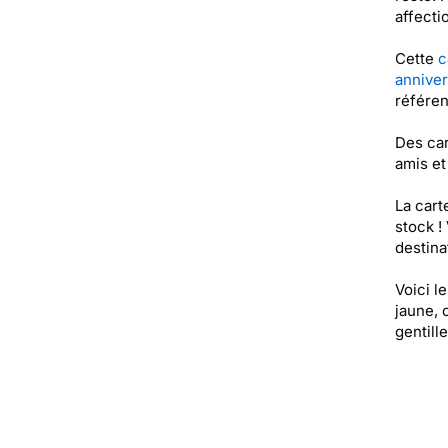
affecti
Cette
c
anniver
référe
Des car
amis et
La cart
stock !
destinat
Voici l
jaune, 
gentill