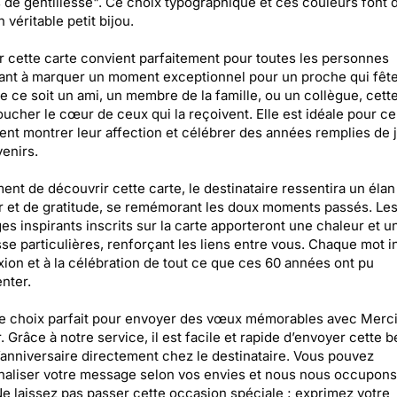
 de gentillesse". Ce choix typographique et ces couleurs font 
 véritable petit bijou.
 cette carte convient parfaitement pour toutes les personnes
nt à marquer un moment exceptionnel pour un proche qui fête
e ce soit un ami, un membre de la famille, ou un collègue, cett
oucher le cœur de ceux qui la reçoivent. Elle est idéale pour ce
ent montrer leur affection et célébrer des années remplies de j
enirs.
nt de découvrir cette carte, le destinataire ressentira un élan
 et de gratitude, se remémorant les doux moments passés. Le
s inspirants inscrits sur la carte apporteront une chaleur et u
se particulières, renforçant les liens entre vous. Chaque mot in
exion et à la célébration de tout ce que ces 60 années ont pu
nter.
le choix parfait pour envoyer des vœux mémorables avec Merc
. Grâce à notre service, il est facile et rapide d’envoyer cette b
’anniversaire directement chez le destinataire. Vous pouvez
aliser votre message selon vos envies et nous nous occupons
Ne laissez pas passer cette occasion spéciale ; exprimez votre