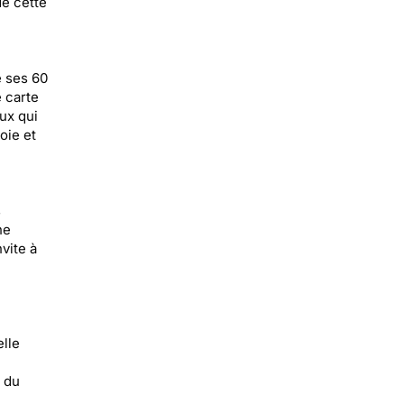
de cette
 ses 60
e carte
ux qui
oie et
s
ne
vite à
i
elle
 du