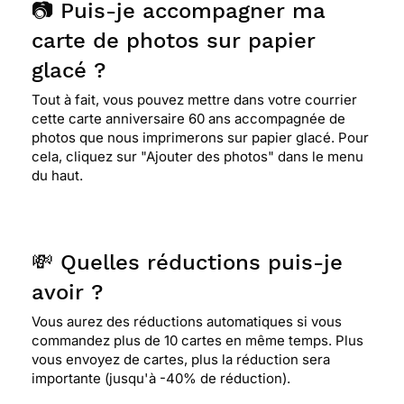
📷 Puis-je accompagner ma
carte de photos sur papier
⭐⭐⭐⭐
Le 14/01/2017 : Humoristique tout en
étant de bon goût
glacé ?
Tout à fait, vous pouvez mettre dans votre courrier
cette carte anniversaire 60 ans accompagnée de
⭐⭐⭐⭐
Le 01/08/2016 : J'aime bien le titre du
photos que nous imprimerons sur papier glacé. Pour
magazine.
cela, cliquez sur "Ajouter des photos" dans le menu
du haut.
⭐⭐⭐
Le 27/05/2016 : Originale surtout avec
sa une de magazine
💸 Quelles réductions puis-je
avoir ?
⭐⭐⭐⭐
Le 24/04/2016 : Pour son originalite
Vous aurez des réductions automatiques si vous
commandez plus de 10 cartes en même temps. Plus
⭐⭐⭐⭐
Le 02/02/2016 : La vie à laquelle on
vous envoyez de cartes, plus la réduction sera
aspire à 60 ans ! le repos un bon bouquin face à la
importante (jusqu'à -40% de réduction).
mer !