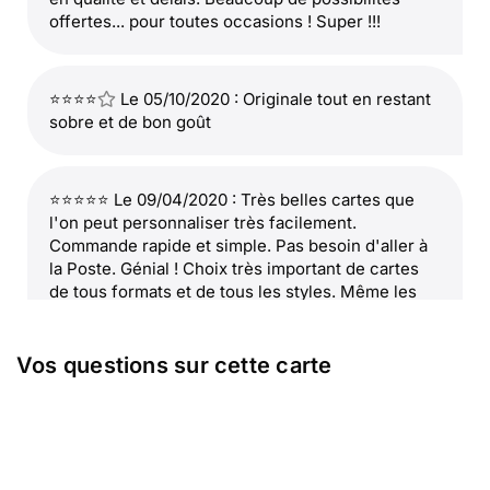
offertes... pour toutes occasions ! Super !!!
⭐⭐⭐⭐
Le 05/10/2020 : Originale tout en restant
sobre et de bon goût
⭐⭐⭐⭐⭐ Le 09/04/2020 : Très belles cartes que
l'on peut personnaliser très facilement.
Commande rapide et simple. Pas besoin d'aller à
la Poste. Génial ! Choix très important de cartes
de tous formats et de tous les styles. Même les
enveloppes sont personnalisables et on peut les
assortir à la carte. La classe ! Je recommande ce
site !!
Vos questions sur cette carte
⭐⭐⭐
Le 10/05/2018 : Le concept est très bien.
cependant, il faudrait ajouter l'option - livraison
chez l'expéditeur dans une enveloppe standard