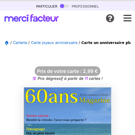
particulier
professionnel
🏠
/
Carterie
/
Carte joyeux anniversaire
/
Carte un anniversaire plei
Prix de votre carte :
2,99
€
Prix dégressif à partir de
11
cartes !