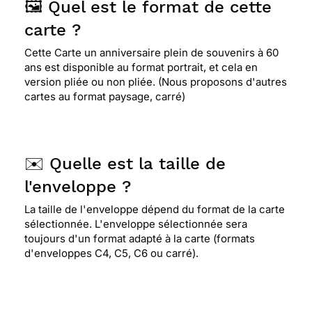
🖼️ Quel est le format de cette
pour une remise en mains propres
carte ?
Cette Carte un anniversaire plein de souvenirs à 60
⭐⭐⭐⭐
Le 28/01/2018 : Cette carte convenait
ans est disponible au format portrait, et cela en
parfaitement pour un depart en retraite et un
version pliée ou non pliée. (Nous proposons d'autres
anniversaire en même temps
cartes au format paysage, carré)
⭐⭐⭐⭐
Le 17/12/2017 : Originale et humoristique
✉️ Quelle est la taille de
l'enveloppe ?
⭐⭐⭐⭐
Le 04/10/2017 : Cette jolie carte
correspond exactement à mes pensées. mon fils
La taille de l'enveloppe dépend du format de la carte
va prendre sa retraite et il est entouré de ceux qui
sélectionnée. L'enveloppe sélectionnée sera
lui sont chers.
toujours d'un format adapté à la carte (formats
d'enveloppes C4, C5, C6 ou carré).
⭐⭐⭐⭐⭐ Le 03/03/2017 : Bonjour cette carte est
très originale merci