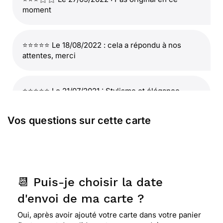
moment
⭐⭐⭐⭐⭐ Le 18/08/2022 : cela a répondu à nos
attentes, merci
⭐⭐⭐⭐⭐ Le 21/07/2021 : Stylisme et élégance .
beaucoup de charme .
Vos questions sur cette carte
⭐⭐⭐⭐
Le 05/04/2021 : Bien
⭐⭐⭐⭐⭐ Le 13/02/2021 : Très originale ! j'adore
📆 Puis-je choisir la date
faites juste attention qu'elle n'arrive que le 23/02
à destination svp. je vous en remercie. dannièle
d'envoi de ma carte ?
wolff
Oui, après avoir ajouté votre carte dans votre panier