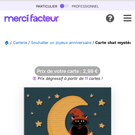
particulier
professionnel
🏠
/
Carterie
/
Souhaiter un joyeux anniversaire
/
Carte chat mystérie
Prix de votre carte :
2,99
€
Prix dégressif à partir de
11
cartes !