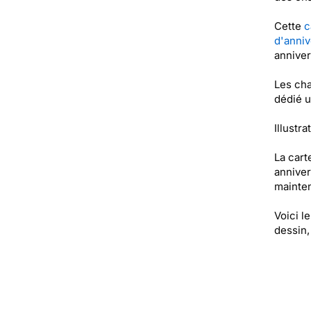
Cette
c
d'anniv
anniver
Les cha
dédié u
Illustra
La cart
anniver
mainten
Voici l
dessin,