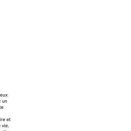
reux
c un
te
ire et
 vie.