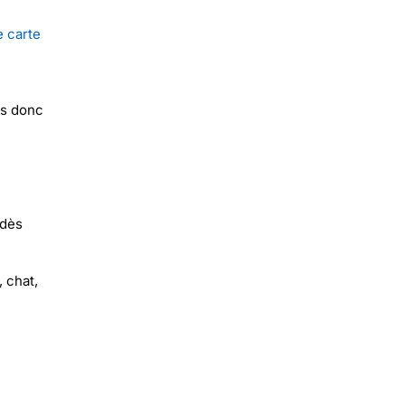
 carte
ns donc
 dès
 chat,