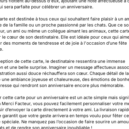
rs flottent au-dessus d'eux, ajoutant une note affectueuse à 
ui sera parfaite pour célébrer un anniversaire.
arte est destinée à tous ceux qui souhaitent faire plaisir à un a
de la famille ou un proche passionné par les chats. Que ce so
r, un ami ou même un collègue aimant les animaux, cette cart
 le cœur de son destinataire. Elle est idéale pour ceux qui aim
r des moments de tendresse et de joie à l'occasion d’une fête
e.
ception de cette carte, le destinataire ressentira une immense
on et une belle surprise. Imaginer un message affectueux assoc
ustration aussi douce réchauffera son cœur. Chaque détail de la
 une ambiance joyeuse et chaleureuse, des émotions de bonhe
resse qui rendront son anniversaire encore plus mémorable.
 cette carte pour un anniversaire est un acte simple mais signif
 Merci Facteur, vous pouvez facilement personnaliser votre 
sir d’envoyer la carte directement à votre ami. La livraison rapid
 garantit que votre geste arrivera en temps voulu pour fêter ce
 spéciale. Ne manquez pas l’occasion de faire sourire un amo
ts et de rendre son anniversaire inoubliable !