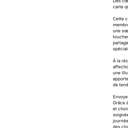
Des cœu
carte q
Cette c
membre 
une sœu
toucher
partage
spécial
À la ré
affecti
une ill
apporte
de tend
Envoyer
Grâce à
et choi
soignée
journée
des cha