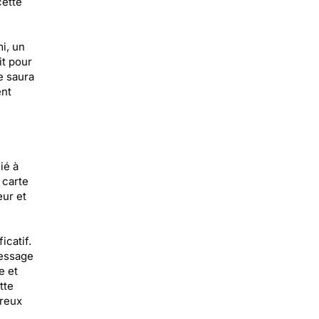
cette
mi, un
it pour
e saura
ent
ié à
 carte
ur et
icatif.
message
e et
tte
ureux