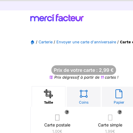
🏠
/
Carterie
/
Envoyer une carte d'anniversaire
/
Carte 
Prix de votre carte :
2,99
€
Prix dégressif à partir de
11
cartes !
Coins
Papier
Taille
Carte postale
Carte simple
1,00€
1,99€